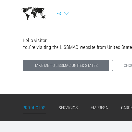
ES
Hello visitor
You`re visiting the LISSMAC website from United Stat
TAKE ME TO LISSMAC UNITED STATES
CHO
Select your country below so we can show
you the correct information for your location.
PRODUCTOS
SERVICIOS
EMPRESA
CARR