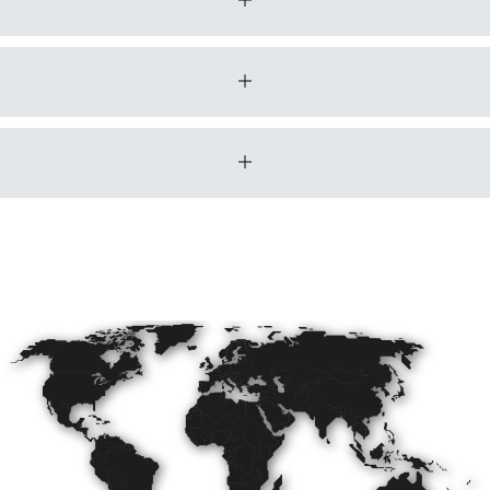
180 mm
stepless threaded spindle with depth gauge
500 mm
25,4 mmm
HONDA petrol 1-cyl.
htmaschine
8.7 kW, 11.8 hp
2300 1/min
1040/585/910 mm
105 kg