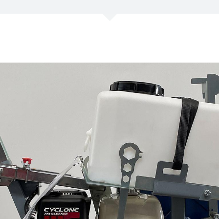
/
Netherlands
EN
NL
Uk
/
Norway
EN
Un