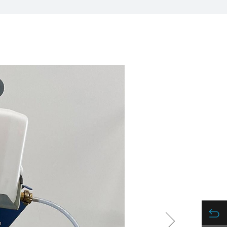
/
raine
EN
/
ited Kingdom
EN