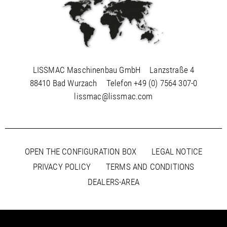
output power max.
8.7 kW, 11.8 hp
PDF / 0,4 MB
saw blade speed
2300 1/min
dimensions (L/W/H)
1040/585/910 mm
weight
105 kg
LISSMAC Maschinenbau GmbH
Lanzstraße 4
88410 Bad Wurzach
Telefon
+49 (0) 7564 307-0
lissmac@lissmac.com
OPEN THE CONFIGURATION BOX
LEGAL NOTICE
PRIVACY POLICY
TERMS AND CONDITIONS
DEALERS-AREA