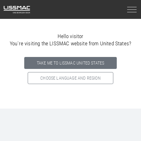
Hello visitor
You`re visiting the LISSMAC website from United States?
TAKE ME TO LISSMAC UNITED STATES
CHOOSE LANGUAGE AND REGION
Select your country below so we can show
you the correct
information for your location.
NORTH AMERICA
SOUTH AMERICA