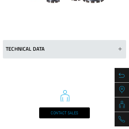
/
Slovenia
EN
/
Spain
EN
ES
/
Sweden
EN
/
Switzerland
EN
DE
FR
IT
/
Turkey
EN
/
Ukraine
EN
/
United Kingdom
EN
TECHNICAL DATA
BKP 012
Ø in mm
Segments (LxWxH
51
24 x 3.5 x 11
61
24 x 3.5 x 11
71
24 x 3.5 x 11
81
24 x 3.5 x 11
CONTACT SALES
91
24 x 3.5 x 11
101
24 x 3.5 x 11