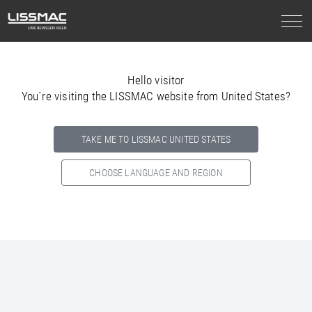
Hello visitor
You`re visiting the LISSMAC website from United States?
TAKE ME TO LISSMAC UNITED STATES
CHOOSE LANGUAGE AND REGION
Select your country below so we can show
you the correct
information for your location.
NORTH AMERICA
SOUTH AMERICA