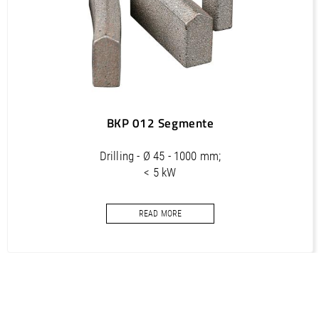
350
24 x 5.0 x 11
BKP 012 Segmente
Drilling - Ø 45 - 1000 mm;
< 5 kW
Core bits segments for concrete
READ MORE