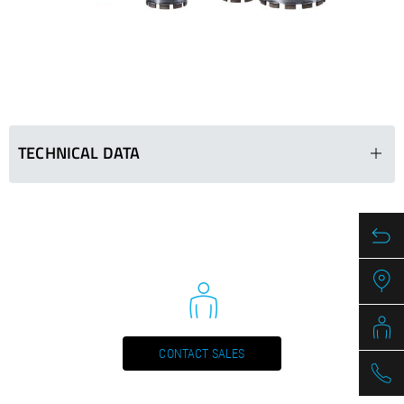
/
Slovenia
EN
/
Spain
EN
ES
/
Sweden
EN
/
Switzerland
EN
DE
FR
IT
/
Turkey
EN
/
Ukraine
EN
/
United Kingdom
EN
TECHNICAL DATA
BKP 012
Ø in mm
Segments (LxWxH
51
24 x 3.5 x 11
61
24 x 3.5 x 11
71
24 x 3.5 x 11
81
24 x 3.5 x 11
CONTACT SALES
91
24 x 3.5 x 11
101
24 x 3.5 x 11