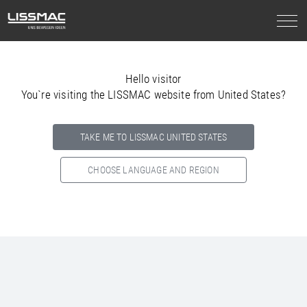
Hello visitor
You`re visiting the LISSMAC website from United States?
TAKE ME TO LISSMAC UNITED STATES
CHOOSE LANGUAGE AND REGION
Select your country below so we can show
you the correct
information for your location.
NORTH AMERICA
SOUTH AMERICA