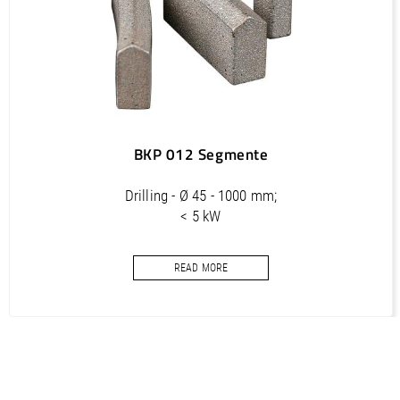
350
24 x 5.0 x 11
BKP 012 Segmente
Drilling - Ø 45 - 1000 mm;
< 5 kW
Core bits segments for concrete
READ MORE