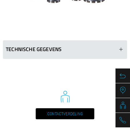
/
Slovenia
EN
/
Spain
EN
ES
/
Sweden
EN
/
Switzerland
EN
DE
FR
IT
/
Turkey
EN
/
Ukraine
EN
/
United Kingdom
EN
TECHNISCHE GEGEVENS
BKP 012
Ø in mm
Segments (LxWxH
51
24 x 3.5 x 11
61
24 x 3.5 x 11
71
24 x 3.5 x 11
81
24 x 3.5 x 11
CONTACTVERDELING
91
24 x 3.5 x 11
101
24 x 3.5 x 11