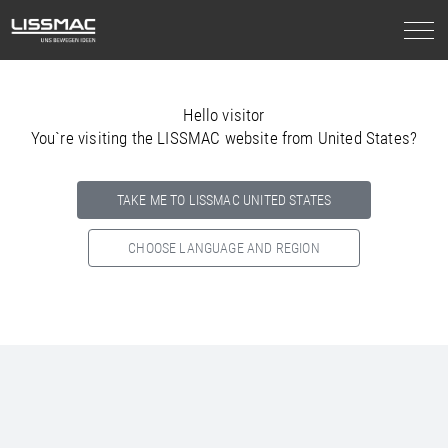
Hello visitor
You`re visiting the LISSMAC website from United States?
TAKE ME TO LISSMAC UNITED STATES
CHOOSE LANGUAGE AND REGION
Select your country below so we can show
you the correct
information for your location.
NORTH AMERICA
SOUTH AMERICA