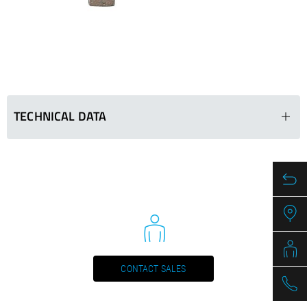
/
Slovenia
EN
/
Spain
EN
ES
/
Sweden
EN
/
Switzerland
EN
DE
FR
IT
/
Turkey
EN
/
Ukraine
EN
/
United Kingdom
EN
TECHNICAL DATA
BKP 012 Segments
Ø in mm
Segments (LxWxH
45 - 55
24 x 3.5 x 11
55 - 65
24 x 3.5 x 11
70 - 90
24 x 3.5 x 11
90 - 120
24 x 3.5 x 11
CONTACT SALES
100 - 140
24 x 4.0 x 11
140 – 200
24 x 4.0 x 11