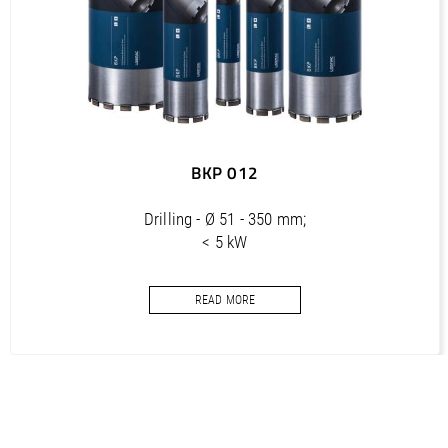
BKP 012
Drilling - Ø 51 - 350 mm;
< 5 kW
Core bits for concrete
READ MORE