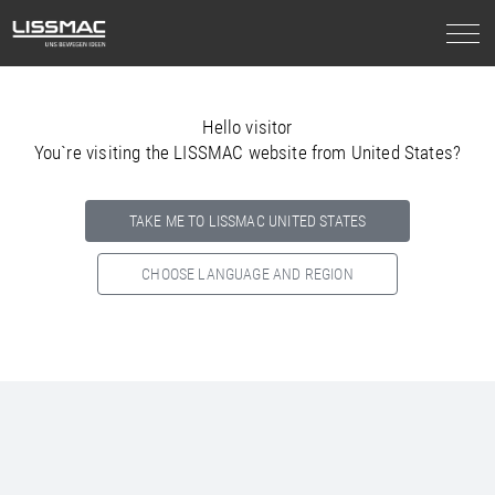
Hello visitor
You`re visiting the LISSMAC website from United States?
TAKE ME TO LISSMAC UNITED STATES
CHOOSE LANGUAGE AND REGION
Select your country below so we can show
you the correct
information for your location.
NORTH AMERICA
SOUTH AMERICA