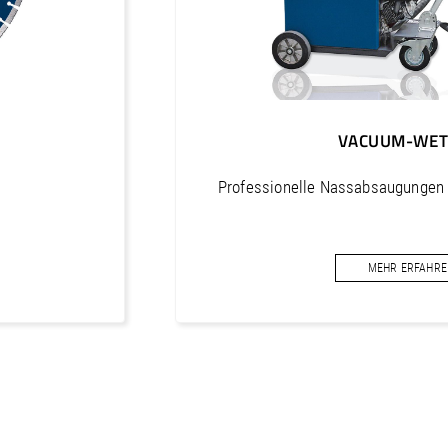
Abmessungen (L/B/H)
Gewicht
VACUUM-WET
Professionelle Nassabsaugungen 
n
MEHR ERFAHRE