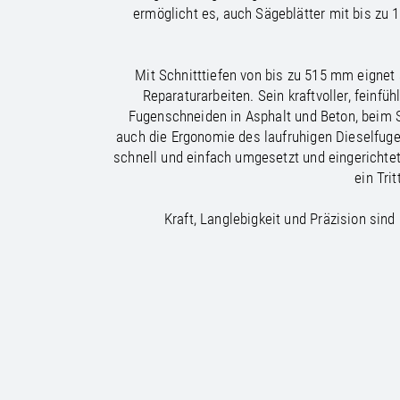
/
/
France
Oman
EN
EN
FR
ermöglicht es, auch Sägeblätter mit bis zu 
/
/
Germany
Philippines
EN
EN
DE
Mit Schnitttiefen von bis zu 515 mm eignet
Reparaturarbeiten. Sein kraftvoller, feinf
Fugenschneiden in Asphalt und Beton, beim S
auch die Ergonomie des laufruhigen Dieselfug
schnell und einfach umgesetzt und eingerichtet
ein Tri
Kraft, Langlebigkeit und Präzision sin