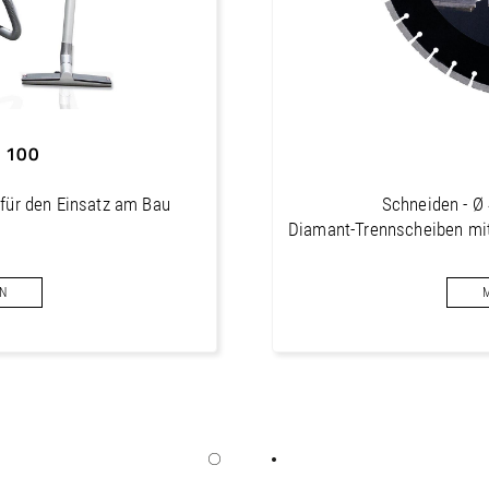
1680/1050/1360 mm
1070 kg
 100
für den Einsatz am Bau
Schneiden - Ø
Diamant-Trennscheiben mi
N