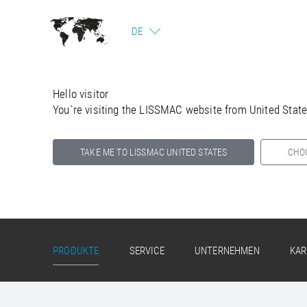
DE
Hello visitor
You`re visiting the LISSMAC website from United Stat
TAKE ME TO LISSMAC UNITED STATES
CHO
Select your country below so we can show
you the correct information for your location.
PRODUKTE
SERVICE
UNTERNEHMEN
KAR