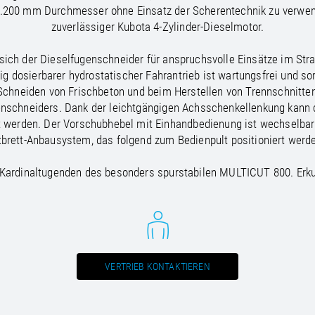
/
Netherlands
EN
NL
Uk
1.200 mm Durchmesser ohne Einsatz der Scherentechnik zu verwenden
/
Norway
EN
Un
zuverlässiger Kubota 4-Zylinder-Dieselmotor.
 sich der Dieselfugenschneider für anspruchsvolle Einsätze im Str
ühlig dosierbarer hydrostatischer Fahrantrieb ist wartungsfrei und 
chneiden von Frischbeton und beim Herstellen von Trennschnitten
enschneiders. Dank der leichtgängigen Achsschenkellenkung kann 
 werden. Der Vorschubhebel mit Einhandbedienung ist wechselbar fü
ttbrett-Anbausystem, das folgend zum Bedienpult positioniert werd
d Kardinaltugenden des besonders spurstabilen MULTICUT 800. Erkun
VERTRIEB KONTAKTIEREN