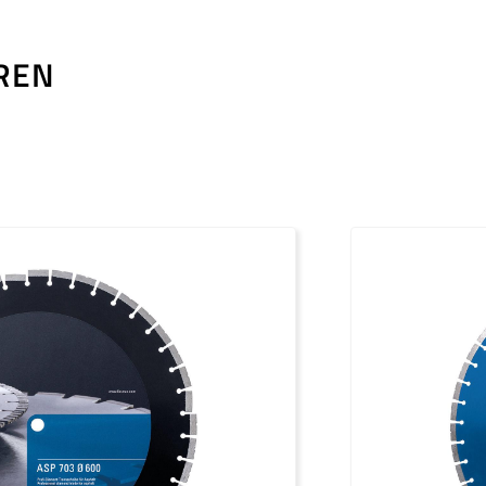
EREN
nittstelle für Absaugung: geschlossenes System