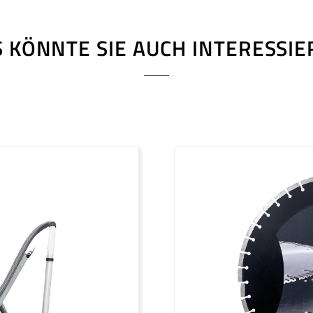
senkung
935 kg
 KÖNNTE SIE AUCH INTERESSI
515 mm
htslauf und Neutralstellung, Flanschbesprühung
elektrohydr., stufenlos
1200 mm
35 mm (6xM12 - TK 120 mm)
Hydrostat stufenlos 0-60 m/min
htslauf und Neutralstellung, Flanschbesprühung, hydraulische Sch
Hydrostat stufenlos 0-60 m/min
nittstelle am Fugenschneider angetrieben
Kubota Turbodiesel 4-Zylinder
wassergekühlt
44 kW/ 60 PS
1550 / 970 1/min
2500 / 1550 1/min
Keilriemenantrieb