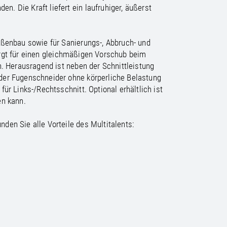
/
raine
EN
. Die Kraft liefert ein laufruhiger, äußerst
/
ited Kingdom
EN
aßenbau sowie für Sanierungs-, Abbruch- und
sorgt für einen gleichmäßigen Vorschub beim
. Herausragend ist neben der Schnittleistung
der Fugenschneider ohne körperliche Belastung
r Links-/Rechtsschnitt. Optional erhältlich ist
en kann.
den Sie alle Vorteile des Multitalents: