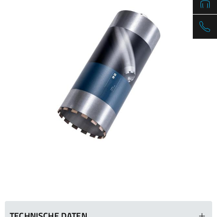
/
Slovenia
EN
/
Spain
EN
ES
/
Sweden
EN
/
Switzerland
EN
DE
FR
IT
/
Turkey
EN
/
Ukraine
EN
/
United Kingdom
EN
TECHNISCHE DATEN