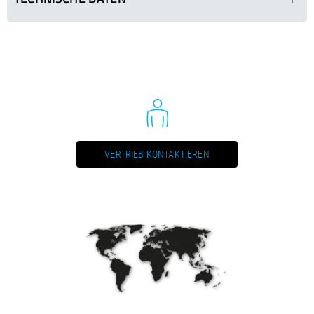
RKP 012
Ø in mm
Segmente (LxBxH)
10
X x X x X
12
X x X x X
14
X x X x X
15
X x X x X
VERTRIEB KONTAKTIEREN
16
X x X x X
18
X x X x X
20
X x X x X
22
X x X x X
24
X x X x X
25
X x X x X
26
X x X x X
28
X x X x X