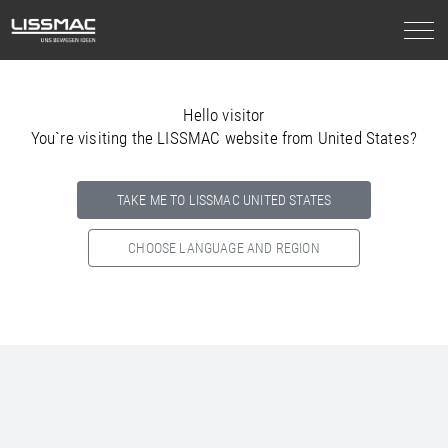
Hello visitor
You`re visiting the LISSMAC website from United States?
TAKE ME TO LISSMAC UNITED STATES
CHOOSE LANGUAGE AND REGION
Select your country below so we can show
you the correct
information for your location.
NORTH AMERICA
SOUTH AMERICA