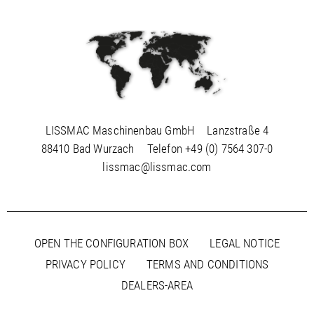
20
X x X x X
22
X x X x X
24
X x X x X
25
X x X x X
26
X x X x X
28
X x X x X
LISSMAC Maschinenbau GmbH
Lanzstraße 4
30
X x X x X
88410 Bad Wurzach
Telefon
+49 (0) 7564 307-0
32
X x X x X
lissmac@lissmac.com
35
X x X x X
38
X x X x X
40
X x X x X
OPEN THE CONFIGURATION BOX
LEGAL NOTICE
PRIVACY POLICY
TERMS AND CONDITIONS
DEALERS-AREA