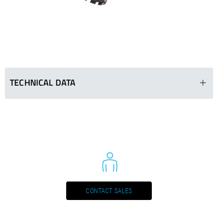
/
Slovenia
EN
/
Spain
EN
ES
/
Sweden
EN
/
Switzerland
EN
DE
FR
IT
/
Turkey
EN
/
Ukraine
EN
/
United Kingdom
EN
TECHNICAL DATA
RKP 012
Ø in mm
Segments (LxWxH
10
X x X x X
12
X x X x X
14
X x X x X
15
X x X x X
CONTACT SALES
16
X x X x X
18
X x X x X