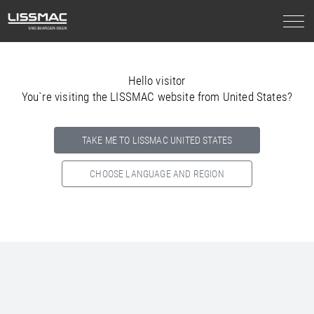
Hello visitor
You`re visiting the LISSMAC website from United States?
TAKE ME TO LISSMAC UNITED STATES
CHOOSE LANGUAGE AND REGION
Select your country below so we can show
you the correct
information for your location.
NORTH AMERICA
SOUTH AMERICA