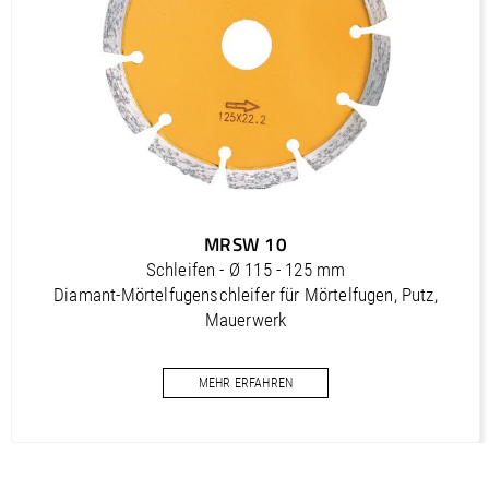
Outils diamantés Professional (FR)
PDF / 1,7 MB
Outils diamantés Trendline (FR)
PDF / 0,5 MB
Utensili diamantati Premium (IT)
PDF / 1,2 MB
Utensili diamantati Professional (IT)
MRSW 10
PDF / 1,7 MB
Schleifen - Ø 115 - 125 mm
Utensili diamantati Trendline (IT)
Diamant-Mörtelfugenschleifer für Mörtelfugen, Putz,
PDF / 0,5 MB
Mauerwerk
MEHR ERFAHREN