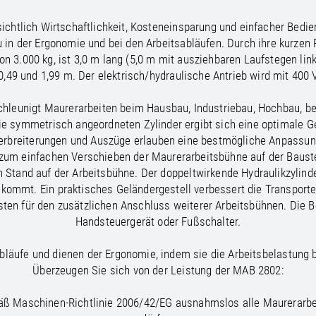
/
Netherlands
EN
NL
Uk
/
Norway
EN
Un
ichtlich Wirtschaftlichkeit, Kosteneinsparung und einfacher Bed
n der Ergonomie und bei den Arbeitsabläufen. Durch ihre kurzen Rü
n 3.000 kg, ist 3,0 m lang (5,0 m mit ausziehbaren Laufstegen lin
,49 und 1,99 m. Der elektrisch/hydraulische Antrieb wird mit 400 
chleunigt Maurerarbeiten beim Hausbau, Industriebau, Hochbau, be
e symmetrisch angeordneten Zylinder ergibt sich eine optimale Ge
erbreiterungen und Auszüge erlauben eine bestmögliche Anpassun
z zum einfachen Verschieben der Maurerarbeitsbühne auf der Baust
n Stand auf der Arbeitsbühne. Der doppeltwirkende Hydraulikzylinder
ekommt. Ein praktisches Geländergestell verbessert die Transport
asten für den zusätzlichen Anschluss weiterer Arbeitsbühnen. Die 
Handsteuergerät oder Fußschalter.
läufe und dienen der Ergonomie, indem sie die Arbeitsbelastung
Überzeugen Sie sich von der Leistung der MAB 2802:
mäß Maschinen-Richtlinie 2006/42/EG ausnahmslos alle Maurerarbe