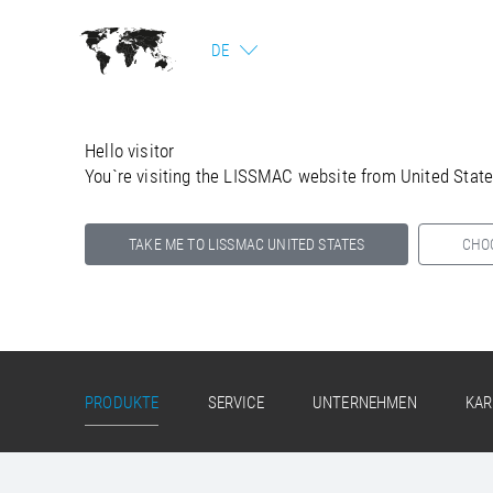
DE
Hello visitor
You`re visiting the LISSMAC website from United Stat
TAKE ME TO LISSMAC UNITED STATES
CHO
Select your country below so we can show
you the correct information for your location.
PRODUKTE
SERVICE
UNTERNEHMEN
KAR