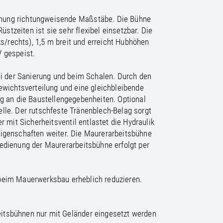
/
raine
EN
/
ited Kingdom
EN
ienung richtungweisende Maßstäbe. Die Bühne
stzeiten ist sie sehr flexibel einsetzbar. Die
ks/rechts), 1,5 m breit und erreicht Hubhöhen
V gespeist.
i der Sanierung und beim Schalen. Durch den
wichtsverteilung und eine gleichbleibende
g an die Baustellengegebenheiten. Optional
elle. Der rutschfeste Tränenblech-Belag sorgt
 mit Sicherheitsventil entlastet die Hydraulik
eigenschaften weiter. Die Maurerarbeitsbühne
Bedienung der Maurerarbeitsbühne erfolgt per
 beim Mauerwerksbau erheblich reduzieren.
itsbühnen nur mit Geländer eingesetzt werden