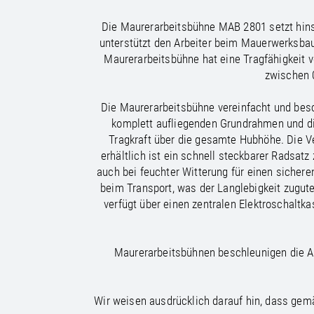
/
/
France
Oman
EN
EN
FR
/
/
Germany
Philippines
EN
EN
DE
Die Maurerarbeitsbühne MAB 2801 setzt hins
unterstützt den Arbeiter beim Mauerwerksbau i
Maurerarbeitsbühne hat eine Tragfähigkeit vo
zwischen 0
Die Maurerarbeitsbühne vereinfacht und bes
komplett aufliegenden Grundrahmen und di
Tragkraft über die gesamte Hubhöhe. Die V
erhältlich ist ein schnell steckbarer Radsat
auch bei feuchter Witterung für einen sichere
beim Transport, was der Langlebigkeit zugut
verfügt über einen zentralen Elektroschaltk
Maurerarbeitsbühnen beschleunigen die Ab
Wir weisen ausdrücklich darauf hin, dass ge