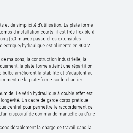
/
raine
EN
/
ited Kingdom
EN
 et de simplicité d'utilisation. La plate-forme
mps d'installation courts, il est très flexible à
 long (5,0 m avec passerelles extensibles
 électrique/hydraulique est alimenté en 400 V.
de maisons, la construction industrielle, la
quement, la plate-forme atteint une répartition
 bulbe améliorent la stabilité et s'adaptent au
acement de la plate-forme sur le chantier.
umide. Le vérin hydraulique à double effet est
a longévité. Un cadre de garde-corps pratique
rique central pour permettre le raccordement de
e d'un dispositif de commande manuelle ou d'une
 considérablement la charge de travail dans la