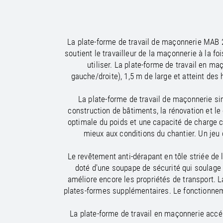
/
/
France
Oman
EN
EN
FR
/
/
Germany
Philippines
EN
EN
DE
La plate-forme de travail de maçonnerie MAB 28
soutient le travailleur de la maçonnerie à la fo
utiliser. La plate-forme de travail en m
gauche/droite), 1,5 m de large et atteint des
La plate-forme de travail de maçonnerie sim
construction de bâtiments, la rénovation et le
optimale du poids et une capacité de charge co
mieux aux conditions du chantier. Un jeu 
Le revêtement anti-dérapant en tôle striée de
doté d'une soupape de sécurité qui soulage l
améliore encore les propriétés de transport. L
plates-formes supplémentaires. Le fonctionneme
La plate-forme de travail en maçonnerie accél