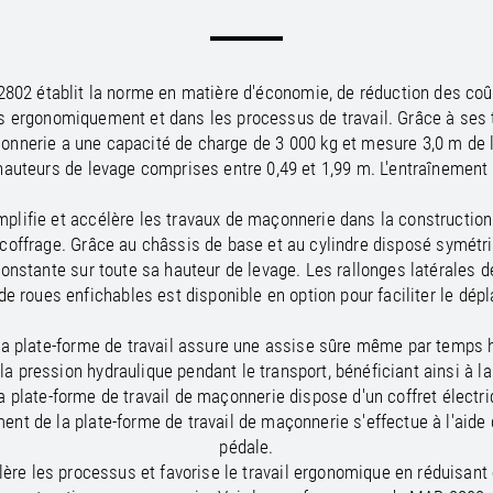
/
Netherlands
EN
NL
Uk
/
Norway
EN
Un
02 établit la norme en matière d'économie, de réduction des coûts
is ergonomiquement et dans les processus de travail. Grâce à ses te
açonnerie a une capacité de charge de 3 000 kg et mesure 3,0 m de
 hauteurs de levage comprises entre 0,49 et 1,99 m. L'entraînement
plifie et accélère les travaux de maçonnerie dans la construction 
 coffrage. Grâce au châssis de base et au cylindre disposé symétri
nstante sur toute sa hauteur de levage. Les rallonges latérales de
de roues enfichables est disponible en option pour faciliter le dépl
 la plate-forme de travail assure une assise sûre même par temps h
a pression hydraulique pendant le transport, bénéficiant ainsi à l
a plate-forme de travail de maçonnerie dispose d'un coffret élect
nt de la plate-forme de travail de maçonnerie s'effectue à l'aid
pédale.
ère les processus et favorise le travail ergonomique en réduisant