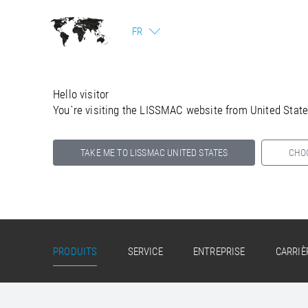
FR
Hello visitor
You`re visiting the LISSMAC website from United Stat
TAKE ME TO LISSMAC UNITED STATES
CHO
Select your country below so we can show
you the correct information for your location.
PRODUITS
SERVICE
ENTREPRISE
CARRIÈ