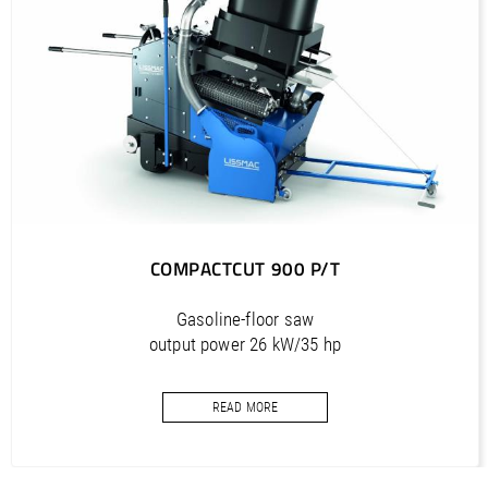
PDF / 1,2 MB
Outils diamantés Professional (FR)
PDF / 1,7 MB
Outils diamantés Trendline (FR)
PDF / 0,5 MB
Utensili diamantati Premium (IT)
PDF / 1,2 MB
Utensili diamantati Professional (IT)
COMPACTCUT 900 P/T
PDF / 1,7 MB
Utensili diamantati Trendline (IT)
Gasoline-floor saw
PDF / 0,5 MB
output power 26 kW/35 hp
cutting depth 100 mm
READ MORE