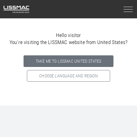
Hello visitor
You`re visiting the LISSMAC website from United States?
TAKE ME TO LISSMAC UNITED STATES
CHOOSE LANGUAGE AND REGION
Select your country below so we can show
you the correct
information for your location.
NORTH AMERICA
SOUTH AMERICA