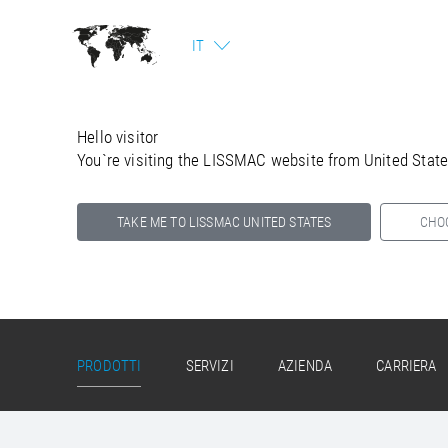
IT
Hello visitor
You`re visiting the LISSMAC website from United Stat
TAKE ME TO LISSMAC UNITED STATES
CHO
Select your country below so we can show
you the correct information for your location.
PRODOTTI
SERVIZI
AZIENDA
CARRIERA