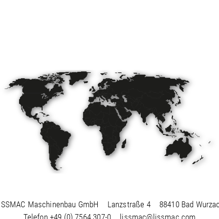
ISSMAC Maschinenbau GmbH
Lanzstraße 4
88410 Bad Wurza
Telefon
+49 (0) 7564 307-0
lissmac@lissmac.com