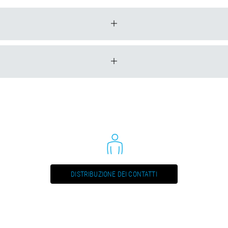
xH)
Nr.
Bore hole in 
21
35 - 25.4
24
35 - 25.4
28
35 - 25.4
32
35 - 25.4
 + 6 NL Ø8 TK 92
DISTRIBUZIONE DEI CONTATTI
xH)
Nr.
Bore hole in 