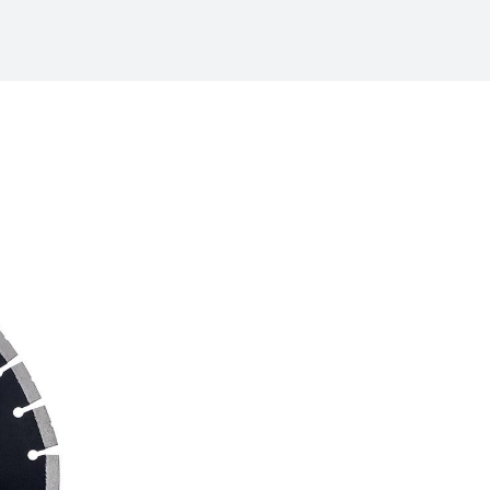
/
raine
EN
/
ited Kingdom
EN