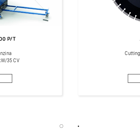
00 P/T
enzina
Cutting
 kW/35 CV
io 100 mm
Cut-off discs with obli