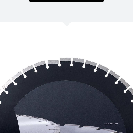
/
Netherlands
EN
NL
Uk
/
Norway
EN
Un