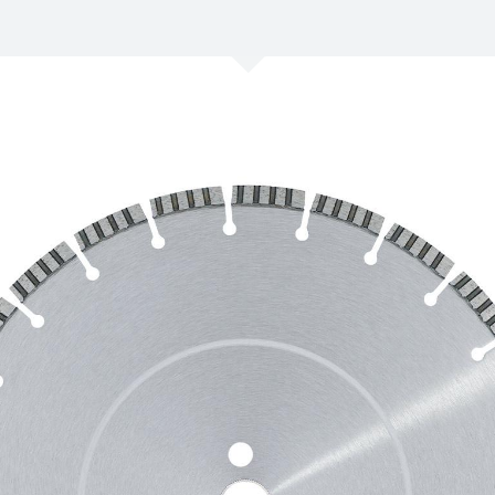
/
Netherlands
EN
NL
Uk
/
Norway
EN
Un