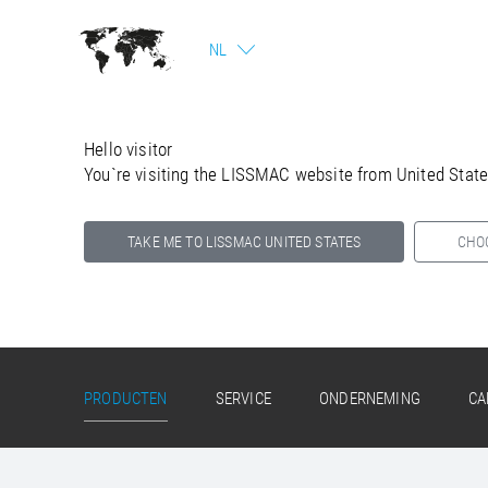
NL
Hello visitor
You`re visiting the LISSMAC website from United Stat
TAKE ME TO LISSMAC UNITED STATES
CHO
Select your country below so we can show
you the correct information for your location.
PRODUCTEN
SERVICE
ONDERNEMING
CA