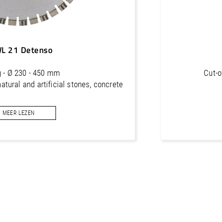
L 21 Detenso
g - Ø 230 - 450 mm
Cut-o
natural and artificial stones, concrete
MEER LEZEN