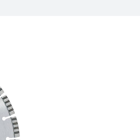
/
raine
EN
/
ited Kingdom
EN