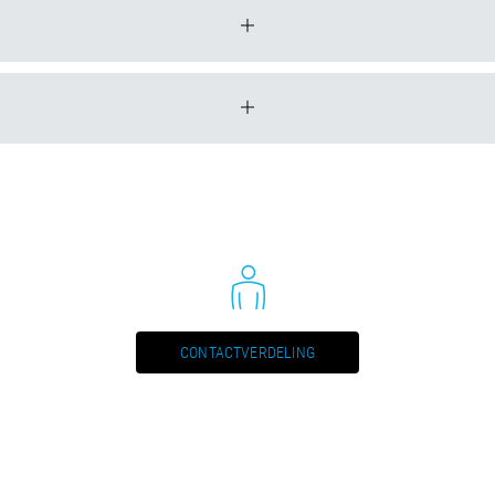
xH)
Nr.
Bore hole in 
16
22.2
21
20.0
21
30 - 25.4
24
20.0
24
30 - 25.4
28
30 - 25.4
32
30 - 25.4
CONTACTVERDELING