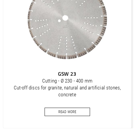
PDF / 1,2 MB
Outils diamantés Professional (FR)
PDF / 1,7 MB
Outils diamantés Trendline (FR)
PDF / 0,5 MB
Utensili diamantati Premium (IT)
PDF / 1,2 MB
Utensili diamantati Professional (IT)
GSW 23
PDF / 1,7 MB
Cutting - Ø 230 - 400 mm
Utensili diamantati Trendline (IT)
Cut-off discs for granite, natural and artificial stones,
PDF / 0,5 MB
concrete
READ MORE