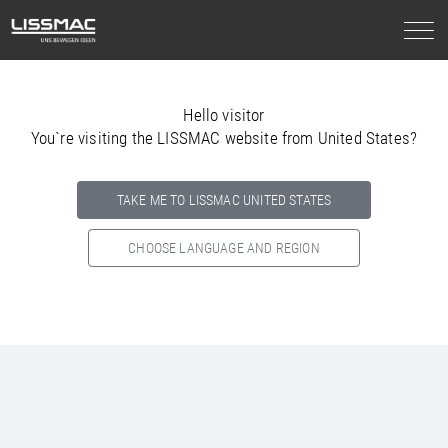
Hello visitor
You`re visiting the LISSMAC website from United States?
TAKE ME TO LISSMAC UNITED STATES
CHOOSE LANGUAGE AND REGION
Select your country below so we can show
you the correct
information for your location.
NORTH AMERICA
SOUTH AMERICA