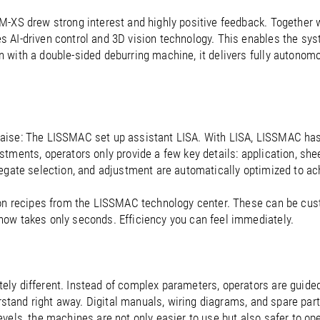
-XS drew strong interest and highly positive feedback. Together w
AI-driven control and 3D vision technology. This enables the syst
with a double-sided deburring machine, it delivers fully autonomou
g praise: The LISSMAC set up assistant LISA. With LISA, LISSMAC ha
ments, operators only provide a few key details: application, sheet 
egate selection, and adjustment are automatically optimized to ach
ion recipes from the LISSMAC technology center. These can be cus
ow takes only seconds. Efficiency you can feel immediately.
y different. Instead of complex parameters, operators are guided by
rstand right away. Digital manuals, wiring diagrams, and spare parts
vels, the machines are not only easier to use but also safer to ope