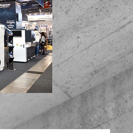
/
raine
EN
/
ited Kingdom
EN