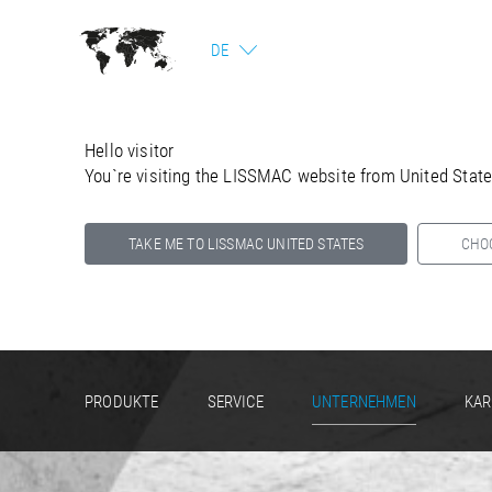
DE
Hello visitor
You`re visiting the LISSMAC website from United Stat
TAKE ME TO LISSMAC UNITED STATES
CHO
Select your country below so we can show
you the correct information for your location.
PRODUKTE
SERVICE
UNTERNEHMEN
KAR