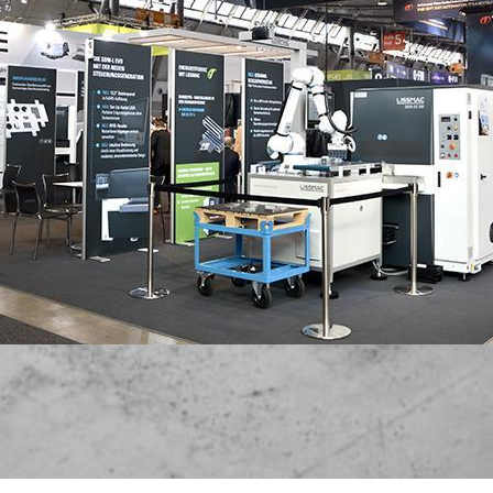
/
Netherlands
EN
NL
Uk
/
Norway
EN
Un