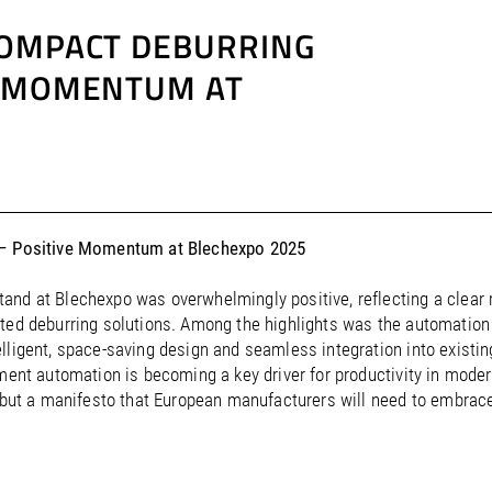
COMPACT DEBURRING
E MOMENTUM AT
s – Positive Momentum at Blechexpo 2025
nd at Blechexpo was overwhelmingly positive, reflecting a clear r
mated deburring solutions. Among the highlights was the automati
elligent, space-saving design and seamless integration into exist
ement automation is becoming a key driver for productivity in mode
, but a manifesto that European manufacturers will need to embrace