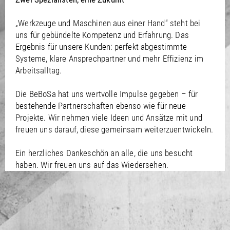
/
Slovenia
EN
/
Spain
EN
ES
„Werkzeuge und Maschinen aus einer Hand“ steht bei
/
Sweden
EN
uns für gebündelte Kompetenz und Erfahrung. Das
/
Switzerland
EN
DE
FR
IT
Ergebnis für unsere Kunden: perfekt abgestimmte
/
Turkey
EN
Systeme, klare Ansprechpartner und mehr Effizienz im
/
Ukraine
EN
Arbeitsalltag.
/
United Kingdom
EN
Die BeBoSa hat uns wertvolle Impulse gegeben – für
bestehende Partnerschaften ebenso wie für neue
Projekte. Wir nehmen viele Ideen und Ansätze mit und
freuen uns darauf, diese gemeinsam weiterzuentwickeln.
Ein herzliches Dankeschön an alle, die uns besucht
haben. Wir freuen uns auf das Wiedersehen.