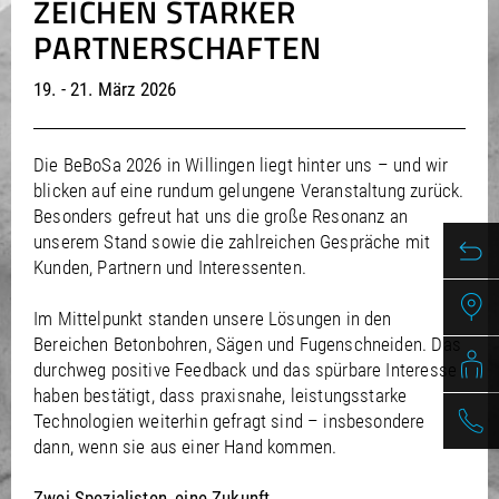
ZEICHEN STARKER
/
/
Saudi Arabia
Hungary
EN
EN
PARTNERSCHAFTEN
/
/
Singapore
Iceland
EN
EN
/
/
Taiwan
Ireland
EN
EN
19. - 21. März 2026
/
/
Thailand
Italy
EN
IT
EN
/
/
United Arab Emirates
Kazakhstan
EN
EN
/
/
Uzbekistan
Latvia
EN
EN
Die BeBoSa 2026 in Willingen liegt hinter uns – und wir
/
/
Liechtenstein
Viet Nam
EN
EN
DE
blicken auf eine rundum gelungene Veranstaltung zurück.
/
Lithuania
EN
Besonders gefreut hat uns die große Resonanz an
/
Luxembourg
EN
DE
FR
unserem Stand sowie die zahlreichen Gespräche mit
/
Malta
EN
Kunden, Partnern und Interessenten.
/
Netherlands
EN
NL
/
Norway
EN
Im Mittelpunkt standen unsere Lösungen in den
/
Bereichen Betonbohren, Sägen und Fugenschneiden. Das
Poland
EN
/
durchweg positive Feedback und das spürbare Interesse
Portugal
EN
ES
haben bestätigt, dass praxisnahe, leistungsstarke
/
Romania
EN
Technologien weiterhin gefragt sind – insbesondere
/
Russian Federation
EN
dann, wenn sie aus einer Hand kommen.
/
Serbia
EN
/
Slovakia
EN
Zwei Spezialisten, eine Zukunft