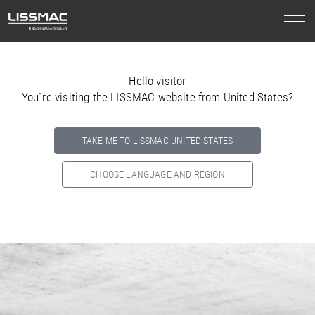
Hello visitor
You`re visiting the LISSMAC website from United States?
TAKE ME TO LISSMAC UNITED STATES
CHOOSE LANGUAGE AND REGION
Select your country below so we can show
you the correct
information for your location.
NORTH AMERICA
SOUTH AMERICA