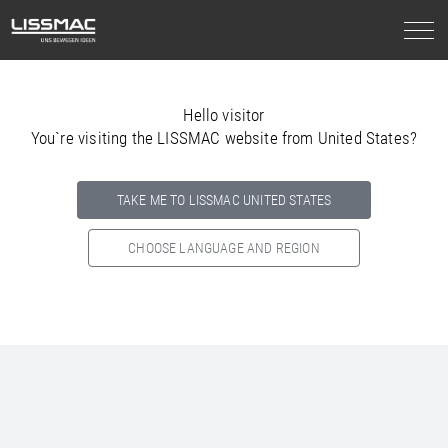
Hello visitor
You`re visiting the LISSMAC website from United States?
TAKE ME TO LISSMAC UNITED STATES
CHOOSE LANGUAGE AND REGION
Select your country below so we can show
you the correct
information for your location.
NORTH AMERICA
SOUTH AMERICA