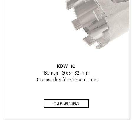
Outils diamantés Professional (FR)
PDF / 1,7 MB
Outils diamantés Trendline (FR)
PDF / 0,5 MB
Utensili diamantati Premium (IT)
PDF / 1,2 MB
Utensili diamantati Professional (IT)
KDW 10
PDF / 1,7 MB
Bohren - Ø 68 - 82 mm
Utensili diamantati Trendline (IT)
Dosensenker für Kalksandstein
PDF / 0,5 MB
MEHR ERFAHREN