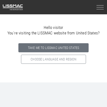
Hello visitor
You`re visiting the LISSMAC website from United States?
TAKE ME TO LISSMAC UNITED STATES
CHOOSE LANGUAGE AND REGION
Select your country below so we can show
you the correct
information for your location.
NORTH AMERICA
SOUTH AMERICA