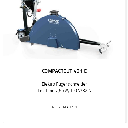
PDF / 1,2 MB
Outils diamantés Professional (FR)
PDF / 1,7 MB
Outils diamantés Trendline (FR)
PDF / 0,5 MB
Utensili diamantati Premium (IT)
PDF / 1,2 MB
Utensili diamantati Professional (IT)
COMPACTCUT 401 E
PDF / 1,7 MB
Utensili diamantati Trendline (IT)
Elektro-Fugenschneider
PDF / 0,5 MB
Leistung 7,5 kW/400 V/32 A
Schnitttiefe 320 mm
MEHR ERFAHREN