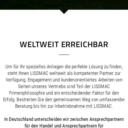
/
/
Saudi Arabia
Hungary
EN
EN
/
/
Singapore
Iceland
EN
EN
/
/
Taiwan
Ireland
EN
EN
/
/
Thailand
Italy
EN
IT
EN
/
/
United Arab Emirates
Kazakhstan
EN
EN
/
/
Uzbekistan
Latvia
EN
EN
WELTWEIT ERREICHBAR
/
/
Liechtenstein
Viet Nam
EN
EN
DE
/
Lithuania
EN
/
Luxembourg
EN
DE
FR
Um für Ihr spezielles Anliegen die perfekte Lösung zu finden,
/
Malta
EN
steht Ihnen LISSMAC weltweit als kompetenter Partner zur
/
Netherlands
EN
NL
Verfügung. Engagement und kundenorientiertes Arbeiten von
/
Norway
EN
Seiten unseres Vertriebs sind Teil der LISSMAC
/
Poland
EN
Firmenphilosophie und ein entscheidender Faktor für den
/
Portugal
EN
ES
Erfolg. Bestreiten Sie den gemeinsamen Weg von umfassender
/
Romania
EN
Beratung bis hin zur Inbetriebnahme mit LISSMAC.
/
Russian Federation
EN
/
Serbia
EN
In Deutschland unterscheiden wir zwischen Ansprechpartnern
/
Slovakia
EN
für den Handel und Ansprechpartnern für