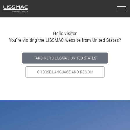
Hello visitor
You`re visiting the LISSMAC website from United States?
TAKE ME TO LISSMAC UNITED STATES
CHOOSE LANGUAGE AND REGION
Select your country below so we can show
you the correct
information for your location.
NORTH AMERICA
SOUTH AMERICA