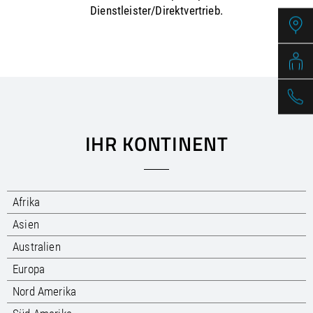
/
Slovenia
EN
Dienstleister/Direktvertrieb.
/
Spain
EN
ES
/
Sweden
EN
/
Switzerland
EN
DE
FR
IT
/
Turkey
EN
/
Ukraine
EN
/
United Kingdom
EN
IHR KONTINENT
Afrika
Asien
Australien
Europa
Nord Amerika