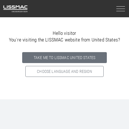
Hello visitor
You`re visiting the LISSMAC website from United States?
TAKE ME TO LISSMAC UNITED STATES
CHOOSE LANGUAGE AND REGION
Select your country below so we can show
you the correct
information for your location.
NORTH AMERICA
SOUTH AMERICA