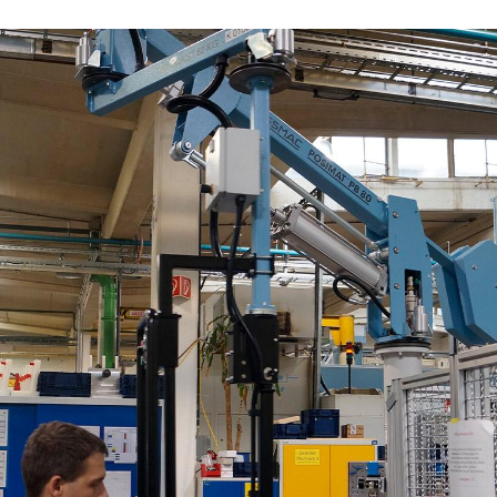
/
Netherlands
EN
NL
Uk
/
Norway
EN
Un