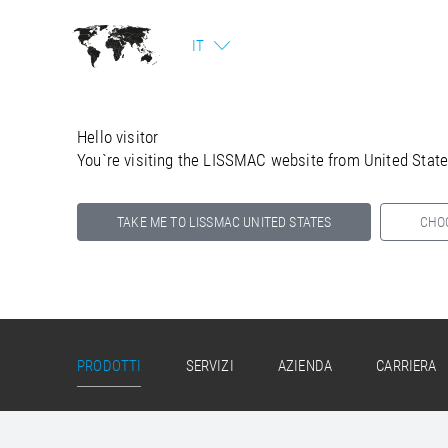
IT
Hello visitor
You`re visiting the LISSMAC website from United Stat
TAKE ME TO LISSMAC UNITED STATES
CHO
Select your country below so we can show
you the correct information for your location.
PRODOTTI
SERVIZI
AZIENDA
CARRIERA