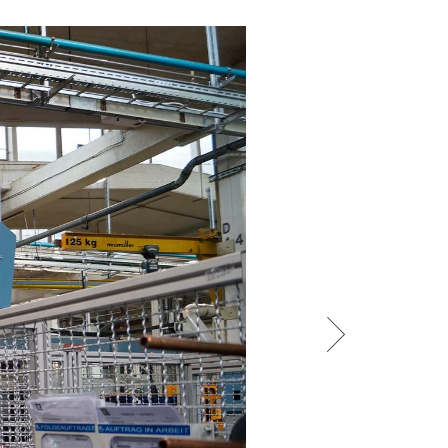
/
raine
EN
/
ited Kingdom
EN