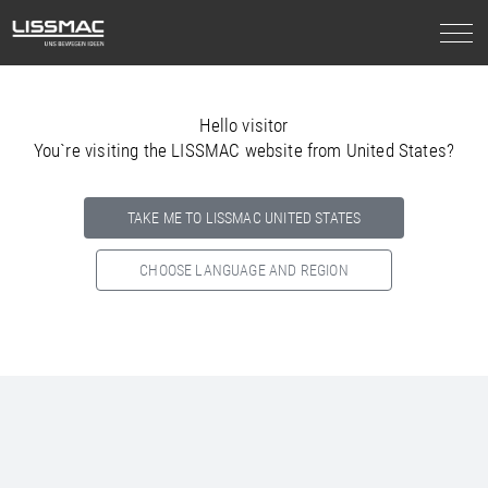
Hello visitor
You`re visiting the LISSMAC website from United States?
TAKE ME TO LISSMAC UNITED STATES
CHOOSE LANGUAGE AND REGION
Select your country below so we can show
you the correct
information for your location.
NORTH AMERICA
SOUTH AMERICA