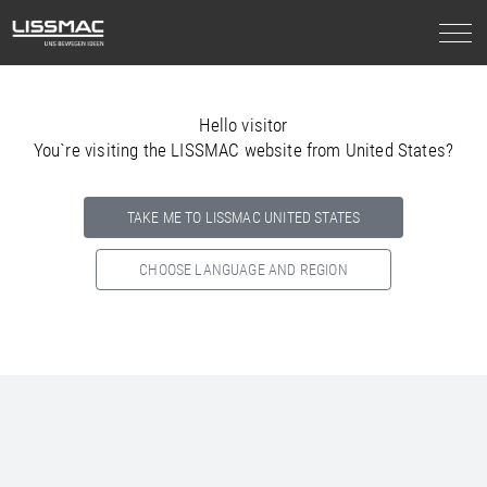
Hello visitor
You`re visiting the LISSMAC website from United States?
TAKE ME TO LISSMAC UNITED STATES
CHOOSE LANGUAGE AND REGION
Select your country below so we can show
you the correct
information for your location.
NORTH AMERICA
SOUTH AMERICA