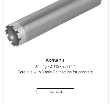
PDF / 1,2 MB
Outils diamantés Professional (FR)
PDF / 1,7 MB
Outils diamantés Trendline (FR)
PDF / 0,5 MB
Utensili diamantati Premium (IT)
PDF / 1,2 MB
Utensili diamantati Professional (IT)
BKNW 21
PDF / 1,7 MB
Drilling - Ø 112 - 257 mm
Utensili diamantati Trendline (IT)
Core bits with 3-hole Connection for concrete
PDF / 0,5 MB
READ MORE