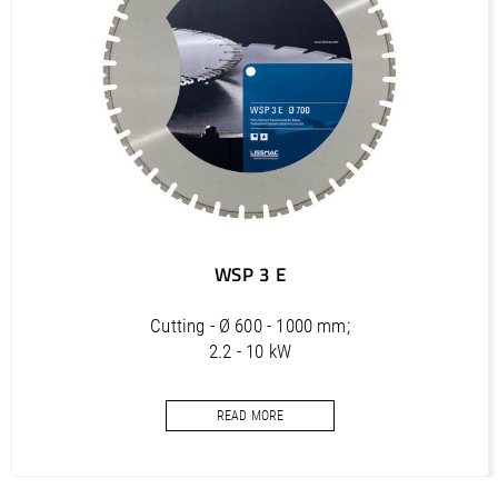
PDF / 1,2 MB
Outils diamantés Professional (FR)
PDF / 1,7 MB
Outils diamantés Trendline (FR)
PDF / 0,5 MB
Utensili diamantati Premium (IT)
PDF / 1,2 MB
Utensili diamantati Professional (IT)
WSP 3 E
PDF / 1,7 MB
Utensili diamantati Trendline (IT)
Cutting - Ø 600 - 1000 mm;
PDF / 0,5 MB
2.2 - 10 kW
wall saw blade
READ MORE