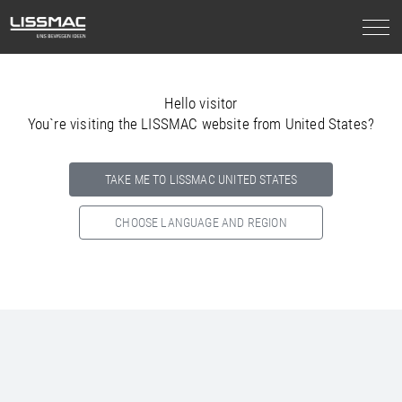
Hello visitor
You`re visiting the LISSMAC website from United States?
TAKE ME TO LISSMAC UNITED STATES
CHOOSE LANGUAGE AND REGION
Select your country below so we can show
you the correct
information for your location.
NORTH AMERICA
SOUTH AMERICA