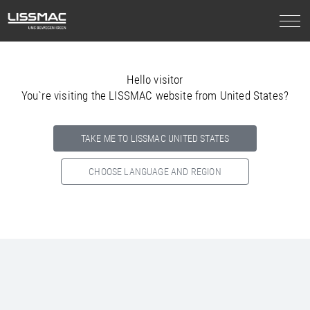
Hello visitor
You`re visiting the LISSMAC website from United States?
TAKE ME TO LISSMAC UNITED STATES
CHOOSE LANGUAGE AND REGION
Select your country below so we can show
you the correct
information for your location.
NORTH AMERICA
SOUTH AMERICA