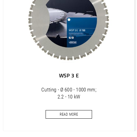
PDF / 1,2 MB
Outils diamantés Professional (FR)
PDF / 1,7 MB
Outils diamantés Trendline (FR)
PDF / 0,5 MB
Utensili diamantati Premium (IT)
PDF / 1,2 MB
Utensili diamantati Professional (IT)
WSP 3 E
PDF / 1,7 MB
Utensili diamantati Trendline (IT)
Cutting - Ø 600 - 1000 mm;
PDF / 0,5 MB
2.2 - 10 kW
wall saw blade
READ MORE