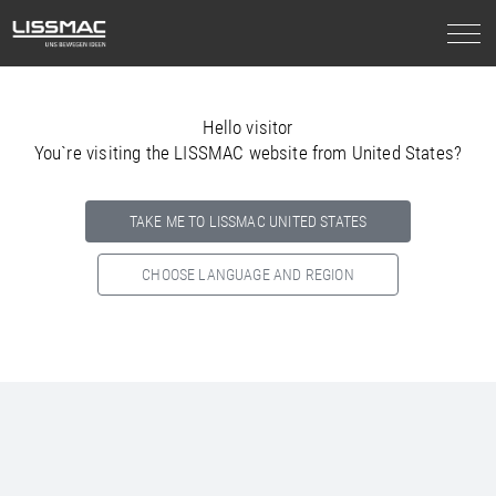
Hello visitor
You`re visiting the LISSMAC website from United States?
TAKE ME TO LISSMAC UNITED STATES
CHOOSE LANGUAGE AND REGION
Select your country below so we can show
you the correct
information for your location.
NORTH AMERICA
SOUTH AMERICA