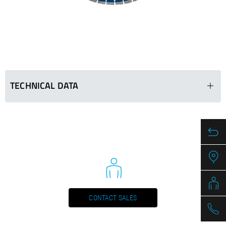
/
Slovenia
EN
/
Spain
EN
ES
/
Sweden
EN
/
Switzerland
EN
DE
FR
IT
/
Turkey
EN
/
Ukraine
EN
/
United Kingdom
EN
TECHNICAL DATA
BSP 107 E
Ø in mm
Segments(LxWxH)
500
40 x 4,0 x 12
600
40 x 4,0 x 12
700
40 x 4,0 x 12
800
40 x 4,0 x 12
CONTACT SALES