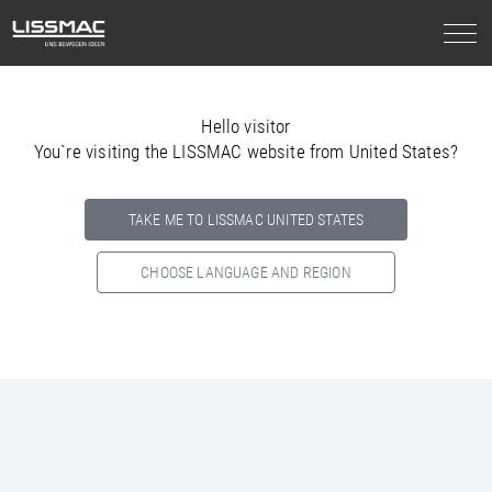
Hello visitor
You`re visiting the LISSMAC website from United States?
TAKE ME TO LISSMAC UNITED STATES
CHOOSE LANGUAGE AND REGION
Select your country below so we can show
you the correct
information for your location.
NORTH AMERICA
SOUTH AMERICA