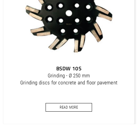
Outils diamantés Professional (FR)
PDF / 1,7 MB
Outils diamantés Trendline (FR)
PDF / 0,5 MB
Utensili diamantati Premium (IT)
PDF / 1,2 MB
Utensili diamantati Professional (IT)
BSDW 10S
PDF / 1,7 MB
Grinding - Ø 250 mm
Utensili diamantati Trendline (IT)
Grinding discs for concrete and floor pavement
PDF / 0,5 MB
READ MORE