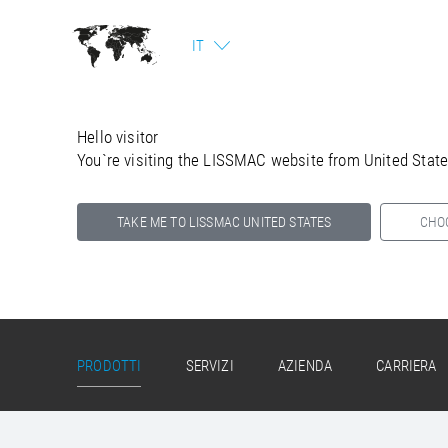
IT
Hello visitor
You`re visiting the LISSMAC website from United Stat
TAKE ME TO LISSMAC UNITED STATES
CHO
Select your country below so we can show
you the correct information for your location.
PRODOTTI
SERVIZI
AZIENDA
CARRIERA