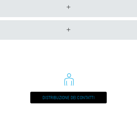
xH)
Nr.
Bore hole in 
20
19
DISTRIBUZIONE DEI CONTATTI