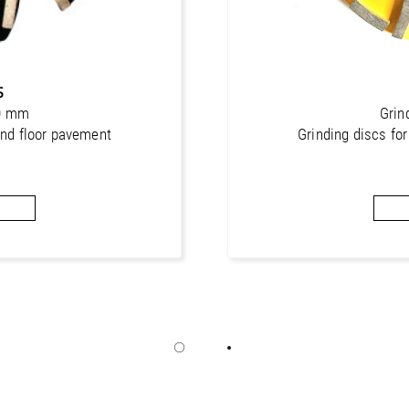
S
50 mm
Grin
and floor pavement
Grinding discs fo