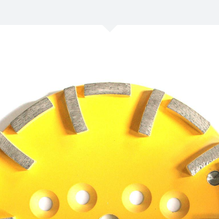
/
Netherlands
EN
NL
Uk
/
Norway
EN
Un