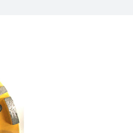
/
raine
EN
/
ited Kingdom
EN