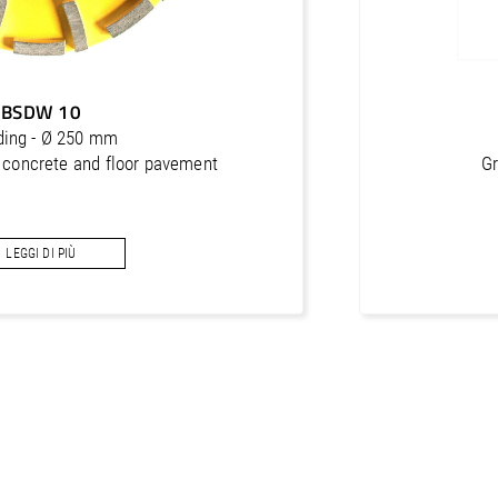
BSDW 10
ding - Ø 250 mm
r concrete and floor pavement
Gr
LEGGI DI PIÙ