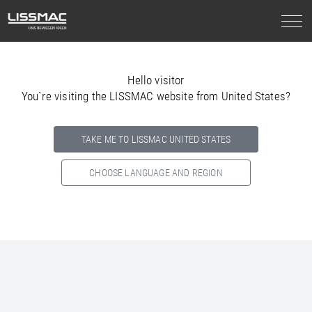
Hello visitor
You`re visiting the LISSMAC website from United States?
TAKE ME TO LISSMAC UNITED STATES
CHOOSE LANGUAGE AND REGION
Select your country below so we can show
you the correct
information for your location.
NORTH AMERICA
SOUTH AMERICA