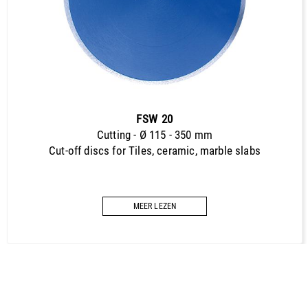
PDF / 1,3 MB
Diamond Tools Professional (EN)
PDF / 1,7 MB
Diamond Tools Trendline (EN)
PDF / 0,5 MB
Herramientas de diamante Premium (ES)
FSW 20
PDF / 1,2 MB
Cutting - Ø 115 - 350 mm
Cut-off discs for Tiles, ceramic, marble slabs
Herramientas de diamante Professional (ES)
PDF / 1,7 MB
Herramientas de diamante Trendline (ES)
MEER LEZEN
PDF / 0,5 MB
Outils diamantés Premium (FR)
PDF / 1,2 MB
Outils diamantés Professional (FR)
PDF / 1,7 MB