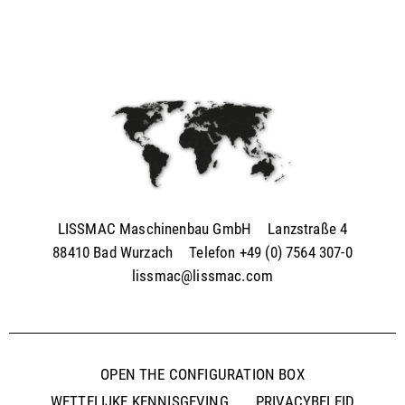
Outils diamantés Trendline (FR)
PDF / 0,5 MB
Utensili diamantati Premium (IT)
PDF / 1,2 MB
Utensili diamantati Professional (IT)
PDF / 1,7 MB
Utensili diamantati Trendline (IT)
PDF / 0,5 MB
LISSMAC Maschinenbau GmbH
Lanzstraße 4
88410 Bad Wurzach
Telefon
+49 (0) 7564 307-0
lissmac@lissmac.com
OPEN THE CONFIGURATION BOX
WETTELIJKE KENNISGEVING
PRIVACYBELEID