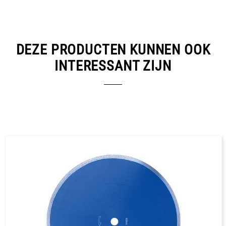
250
2.2 x 10
300
2.2 x 10
350
2.4 x 10
DEZE PRODUCTEN KUNNEN OOK
INTERESSANT ZIJN
DOWNLOADS
Data sheets
Diamantwerkzeuge Premium (DE)
PDF / 1,3 MB
Diamantwerkzeuge Professional (DE)
PDF / 1,7 MB
Diamantwerkzeuge Trendline (DE)
PDF / 0,5 MB
Diamond Tools Premium (EN)