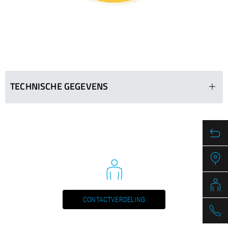
/
Slovenia
EN
/
Spain
EN
ES
/
Sweden
EN
/
Switzerland
EN
DE
FR
IT
/
Turkey
EN
/
Ukraine
EN
/
United Kingdom
EN
TECHNISCHE GEGEVENS
TL TILES
Ø in mm
Segments (LxWxH
115
1.8 x 7
125
1.9 x 7
150
2.0 x 7
180
2.0 x 7
CONTACTVERDELING
200
2.0 x 7
230
2.2 x 7