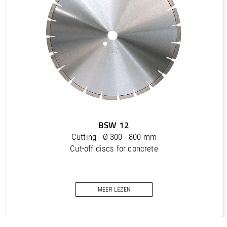
PDF / 1,2 MB
Outils diamantés Professional (FR)
PDF / 1,7 MB
Outils diamantés Trendline (FR)
PDF / 0,5 MB
Utensili diamantati Premium (IT)
PDF / 1,2 MB
Utensili diamantati Professional (IT)
BSW 12
PDF / 1,7 MB
Cutting - Ø 300 - 800 mm
Utensili diamantati Trendline (IT)
Cut-off discs for concrete
PDF / 0,5 MB
MEER LEZEN