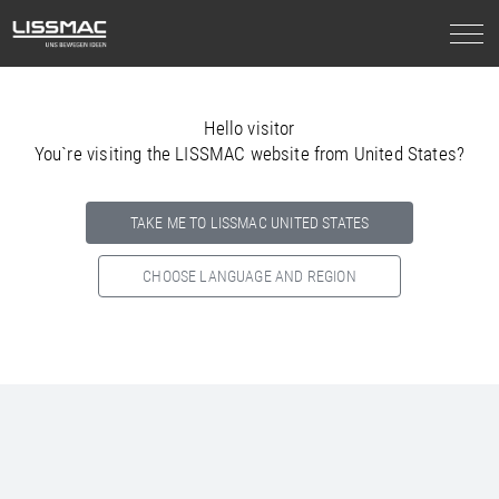
Hello visitor
You`re visiting the LISSMAC website from United States?
TAKE ME TO LISSMAC UNITED STATES
CHOOSE LANGUAGE AND REGION
Select your country below so we can show
you the correct
information for your location.
NORTH AMERICA
SOUTH AMERICA