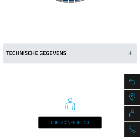
/
Slovenia
EN
/
Spain
EN
ES
/
Sweden
EN
/
Switzerland
EN
DE
FR
IT
/
Turkey
EN
/
Ukraine
EN
/
United Kingdom
EN
TECHNISCHE GEGEVENS
BSP 408
Ø in mm
Segments (LxWxH
500
40 x 4,5 x 12
500
40 x 4,8 x 12
600
40 x 4,5 x 12
600
40 x 4,8 x 12
CONTACTVERDELING
700
40 x 4,5 x 12
700
40 x 4,8 x 12