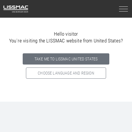
Hello visitor
You`re visiting the LISSMAC website from United States?
TAKE ME TO LISSMAC UNITED STATES
CHOOSE LANGUAGE AND REGION
Select your country below so we can show
you the correct
information for your location.
NORTH AMERICA
SOUTH AMERICA