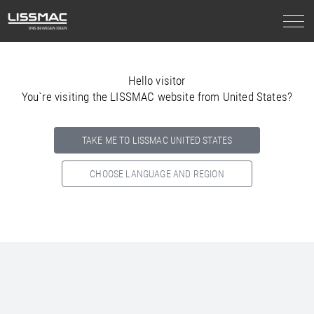
Hello visitor
You`re visiting the LISSMAC website from United States?
TAKE ME TO LISSMAC UNITED STATES
CHOOSE LANGUAGE AND REGION
Select your country below so we can show
you the correct
information for your location.
NORTH AMERICA
SOUTH AMERICA