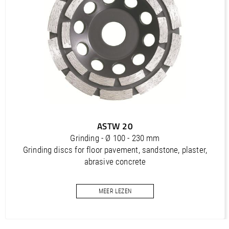
PDF / 1,2 MB
Outils diamantés Professional (FR)
PDF / 1,7 MB
Outils diamantés Trendline (FR)
PDF / 0,5 MB
Utensili diamantati Premium (IT)
PDF / 1,2 MB
Utensili diamantati Professional (IT)
ASTW 20
PDF / 1,7 MB
Grinding - Ø 100 - 230 mm
Utensili diamantati Trendline (IT)
Grinding discs for floor pavement, sandstone, plaster,
PDF / 0,5 MB
abrasive concrete
MEER LEZEN