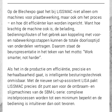
/
/
Saudi Arabia
Hungary
EN
EN
/
/
Singapore
Iceland
EN
EN
Op de Blechexpo gaat het bij LISSMAC niet alleen om
/
/
machines voor plaatbewerking, maar ook om het proces
Taiwan
Ireland
EN
EN
/
/
– en hoe dit efficiënter kan worden ingericht. Want hoe
Thailand
Italy
EN
IT
EN
krachtig de machine ook is, de belading,
/
/
United Arab Emirates
Kazakhstan
EN
EN
bedieningsfouten of het gebrek aan koppeling met voor-
/
/
Uzbekistan
Latvia
EN
EN
en nabewerkingsstappen kunnen de totale doorlooptijd
/
/
Liechtenstein
Viet Nam
EN
EN
DE
van onderdelen vertragen. Daarom staat de
/
Lithuania
EN
beurspresentatie in het teken van het motto: “Work
/
Luxembourg
EN
DE
FR
smarter, not harder”.
/
Malta
EN
/
Netherlands
EN
NL
Als het in de productie om efficiëntie, precisie en
/
Norway
EN
herhaalbaarheid gaat, is intelligente besturingstechniek
/
Poland
EN
onmisbaar. Met de nieuwe set-up-assistent LISA pakt
/
Portugal
EN
ES
LISSMAC precies dit punt aan voor de ontbraam- en
/
Romania
EN
slijpmachines van de SBM-L-serie: complexe
/
Russian Federation
EN
instelprocessen worden tot een minimum beperkt en de
/
Serbia
EN
bediening is intuïtiever dan ooit tevoren.
/
Slovakia
EN