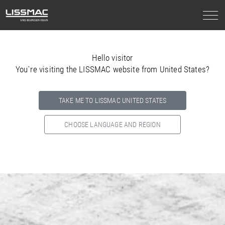
Hello visitor
You`re visiting the LISSMAC website from United States?
TAKE ME TO LISSMAC UNITED STATES
CHOOSE LANGUAGE AND REGION
Select your country below so we can show
you the correct
information for your location.
NORTH AMERICA
SOUTH AMERICA