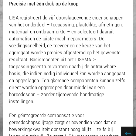
/
Slovenia
EN
Precisie met één druk op de knop
/
Spain
EN
ES
/
Sweden
EN
LISA registreert de vijf doorslaggevende eigenschappen
/
Switzerland
EN
DE
FR
IT
van het onderdeel – toepassing, plaatdikte, afmetingen,
/
Turkey
EN
materiaal en ontbraamdikte – en selecteert daaruit
/
Ukraine
EN
automatisch de juiste machineparameters. De
/
United Kingdom
EN
voedingssnelheid, de toevoer en de keuze van het
aggregaat worden precies afgestemd op het gewenste
resultaat. Basisrecepten uit het LISSMAC-
toepassingscentrum vormen daarbij de betrouwbare
basis, die indien nodig individueel kan worden aangepast
en opgeslagen. Terugkerende componenten kunnen zelfs
direct worden opgeroepen door middel van een
barcodescan – zonder tijdrovende handmatige
instellingen.
Een geïntegreerde compensatie voor
gereedschapsslijtage zorgt er bovendien voor dat de
bewerkingskwaliteit constant hoog blijft – zelfs bij