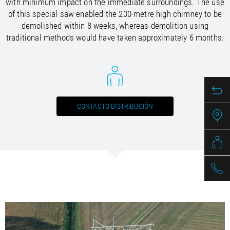
with minimum impact on the immediate surroundings. The use
/
/
Saudi Arabia
Hungary
EN
EN
of this special saw enabled the 200-metre high chimney to be
/
/
Singapore
Iceland
EN
EN
demolished within 8 weeks, whereas demolition using
/
/
Taiwan
Ireland
EN
EN
traditional methods would have taken approximately 6 months.
/
/
Thailand
Italy
EN
IT
EN
/
/
United Arab Emirates
Kazakhstan
EN
EN
/
/
Uzbekistan
Latvia
EN
EN
/
/
Liechtenstein
Viet Nam
EN
EN
DE
/
Lithuania
EN
CONTACTO DISTRIBUCIÓN
/
Luxembourg
EN
DE
FR
/
Malta
EN
/
Netherlands
EN
NL
/
Norway
EN
/
Poland
EN
/
Portugal
EN
ES
/
Romania
EN
/
Russian Federation
EN
/
Serbia
EN
/
Slovakia
EN