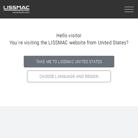
Hello visitor
You`re visiting the LISSMAC website from United States?
TAKE ME TO LISSMAC UNITED STATES
CHOOSE LANGUAGE AND REGION
Select your country below so we can show
you the correct
information for your location.
NORTH AMERICA
SOUTH AMERICA