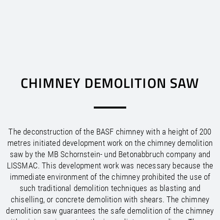
EUROPE
AFRICA
ASIA
AUSTRALIA
/
/
/
/
/
/
Argentina
Canada
Austria
Australia
Bahrain
Egypt
EN
US
EN
EN
EN
EN
DE
FR
ES
/
/
/
/
/
/
CHIMNEY DEMOLITION SAW
New Zealand
Mexico
Bolivia
Morocco
Belarus
China
EN
US
EN
EN
EN
ES
ES
EN
/
/
/
/
/
Belgium
United States
South Africa
Hong Kong
Brazil
EN
EN
FR
ES
EN
EN
US
NL
/
/
/
/
Bosnia and Herzegovina
Chile
Tunisia
India
EN
EN
EN
ES
EN
/
/
/
Colombia
Indonesia
Bulgaria
EN
EN
EN
ES
/
/
/
Peru
Croatia
Israel
EN
EN
EN
ES
The deconstruction of the BASF chimney with a height of 200
/
/
/
Uruguay
Cyprus
Japan
EN
EN
EN
ES
metres initiated development work on the chimney demolition
/
/
Korea, Democratic Republic of
Czech Republic
EN
EN
saw by the MB Schornstein- und Betonabbruch company and
/
/
Korea, Republic of
Denmark
EN
EN
LISSMAC. This development work was necessary because the
/
/
Estonia
Kuwait
EN
EN
immediate environment of the chimney prohibited the use of
/
/
Malaysia
Finland
EN
EN
such traditional demolition techniques as blasting and
/
/
France
Oman
EN
EN
FR
chiselling, or concrete demolition with shears. The chimney
/
/
Germany
Philippines
EN
EN
DE
demolition saw guarantees the safe demolition of the chimney
/
/
Greece
Qatar
EN
EN