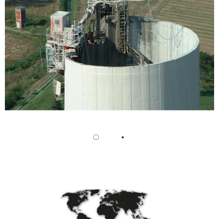
/
Slovenia
EN
/
Spain
EN
ES
/
Sweden
EN
/
Switzerland
EN
DE
FR
IT
/
Turkey
EN
/
Ukraine
EN
/
United Kingdom
EN