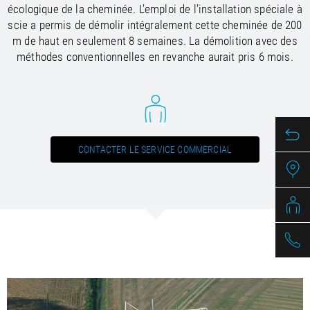
écologique de la cheminée. L’emploi de l’installation spéciale à
/
/
Saudi Arabia
Hungary
EN
EN
scie a permis de démolir intégralement cette cheminée de 200
/
/
Singapore
Iceland
EN
EN
m de haut en seulement 8 semaines. La démolition avec des
/
/
Taiwan
Ireland
EN
EN
méthodes conventionnelles en revanche aurait pris 6 mois.
/
/
Thailand
Italy
EN
IT
EN
/
/
United Arab Emirates
Kazakhstan
EN
EN
/
/
Uzbekistan
Latvia
EN
EN
/
/
Liechtenstein
Viet Nam
EN
EN
DE
/
Lithuania
EN
/
Luxembourg
EN
DE
FR
CONTACTER LE SERVICE COMMERCIAL
/
Malta
EN
/
Netherlands
EN
NL
/
Norway
EN
/
Poland
EN
/
Portugal
EN
ES
/
Romania
EN
/
Russian Federation
EN
/
Serbia
EN
/
Slovakia
EN