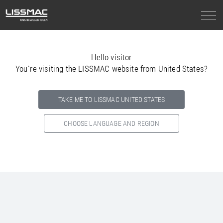
Hello visitor
You`re visiting the LISSMAC website from United States?
TAKE ME TO LISSMAC UNITED STATES
CHOOSE LANGUAGE AND REGION
Select your country below so we can show
you the correct
information for your location.
NORTH AMERICA
SOUTH AMERICA