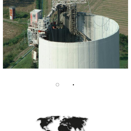
/
Slovenia
EN
/
Spain
EN
ES
/
Sweden
EN
/
Switzerland
EN
DE
FR
IT
/
Turkey
EN
/
Ukraine
EN
/
United Kingdom
EN