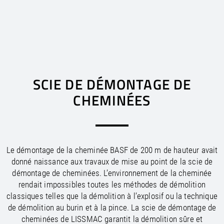
EUROPE
AFRICA
ASIA
AUSTRALIA
/
/
/
/
/
/
Argentina
Canada
Austria
Australia
Bahrain
Egypt
EN
US
EN
EN
EN
EN
DE
FR
ES
/
/
/
/
/
/
SCIE DE DÉMONTAGE DE
New Zealand
Mexico
Bolivia
Morocco
Belarus
China
EN
US
EN
EN
EN
ES
ES
EN
/
/
/
/
/
Belgium
United States
South Africa
Hong Kong
Brazil
EN
EN
FR
ES
EN
EN
US
NL
CHEMINÉES
/
/
/
/
Bosnia and Herzegovina
Chile
Tunisia
India
EN
EN
EN
ES
EN
/
/
/
Colombia
Indonesia
Bulgaria
EN
EN
EN
ES
/
/
/
Peru
Croatia
Israel
EN
EN
EN
ES
/
/
/
Uruguay
Cyprus
Japan
EN
EN
EN
ES
/
/
Le démontage de la cheminée BASF de 200 m de hauteur avait
Korea, Democratic Republic of
Czech Republic
EN
EN
donné naissance aux travaux de mise au point de la scie de
/
/
Korea, Republic of
Denmark
EN
EN
démontage de cheminées. L’environnement de la cheminée
/
/
Estonia
Kuwait
EN
EN
rendait impossibles toutes les méthodes de démolition
/
/
Malaysia
Finland
EN
EN
classiques telles que la démolition à l’explosif ou la technique
/
/
France
Oman
EN
EN
FR
de démolition au burin et à la pince. La scie de démontage de
/
/
Germany
Philippines
EN
EN
DE
cheminées de LISSMAC garantit la démolition sûre et
/
/
Greece
Qatar
EN
EN