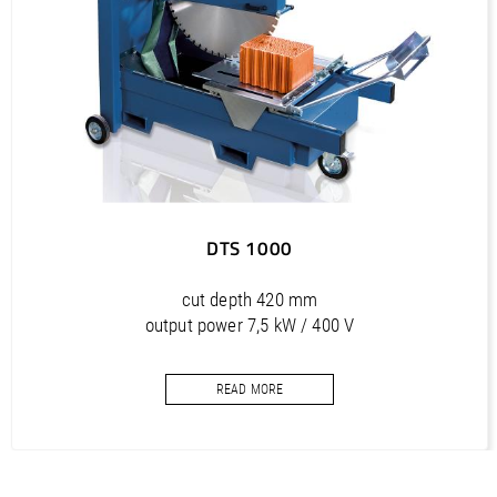
Outils diamantés Professional (FR)
PDF / 1,7 MB
Outils diamantés Trendline (FR)
PDF / 0,5 MB
Utensili diamantati Premium (IT)
PDF / 1,2 MB
Utensili diamantati Professional (IT)
DTS 1000
PDF / 1,7 MB
Utensili diamantati Trendline (IT)
cut depth 420 mm
PDF / 0,5 MB
output power 7,5 kW / 400 V
saw blade diameter max. 1000 mm
READ MORE