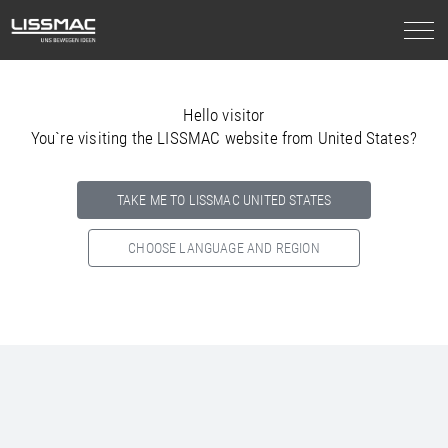
Hello visitor
You`re visiting the LISSMAC website from United States?
TAKE ME TO LISSMAC UNITED STATES
CHOOSE LANGUAGE AND REGION
Select your country below so we can show
you the correct
information for your location.
NORTH AMERICA
SOUTH AMERICA