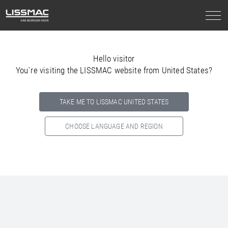
Hello visitor
You`re visiting the LISSMAC website from United States?
TAKE ME TO LISSMAC UNITED STATES
CHOOSE LANGUAGE AND REGION
Select your country below so we can show
you the correct
information for your location.
NORTH AMERICA
SOUTH AMERICA