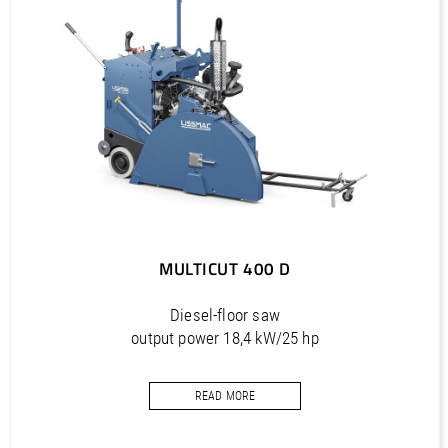
PDF / 1,2 MB
Outils diamantés Professional (FR)
PDF / 1,7 MB
Outils diamantés Trendline (FR)
PDF / 0,5 MB
Utensili diamantati Premium (IT)
PDF / 1,2 MB
Utensili diamantati Professional (IT)
PDF / 1,7 MB
MULTICUT 400 D
Utensili diamantati Trendline (IT)
PDF / 0,5 MB
Diesel-floor saw
output power 18,4 kW/25 hp
cutting depth max. 415 mm
READ MORE