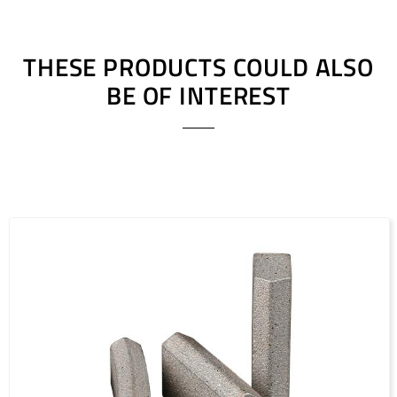
101
24 x 3.5 x 9
112
24 x 3.5 x 9
THESE PRODUCTS COULD ALSO
121
24 x 3.5 x 9
BE OF INTEREST
131
24 x 4.0 x 9
141
24 x 4.0 x 9
151
24 x 4.0 x 9
161
24 x 4.0 x 9
181
24 x 4.0 x 9
201
24 x 4.0 x 9
225
24 x 4.5 x 9
250
24 x 4.5 x 9