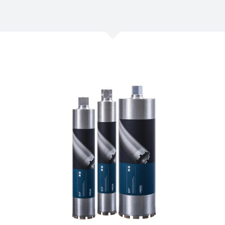
/
/
Saudi Arabia
Hungary
EN
EN
/
/
Singapore
Iceland
EN
EN
/
/
Taiwan
Ireland
EN
EN
/
/
Thailand
Italy
EN
IT
EN
/
/
United Arab Emirates
Kazakhstan
EN
EN
/
/
Uzbekistan
Latvia
EN
EN
/
/
Liechtenstein
Viet Nam
EN
EN
DE
/
Lithuania
EN
/
Luxembourg
EN
DE
FR
/
Malta
EN
/
Netherlands
EN
NL
/
Norway
EN
/
Poland
EN
/
Portugal
EN
ES
/
Romania
EN
/
Russian Federation
EN
/
Serbia
EN
/
Slovakia
EN