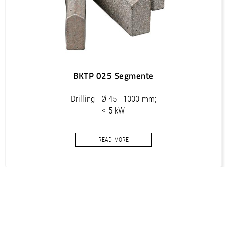
BKTP 025 Segmente
Drilling - Ø 45 - 1000 mm;
< 5 kW
Core bits segments for concrete
READ MORE