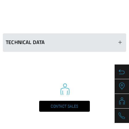
/
Slovenia
EN
/
Spain
EN
ES
/
Sweden
EN
/
Switzerland
EN
DE
FR
IT
/
Turkey
EN
/
Ukraine
EN
TECHNICAL DATA
/
United Kingdom
EN
BKTP 025
Ø in mm
Segments (LxWxH
41
24 x 3.5 x 9
51
24 x 3.5 x 9
61
24 x 3.5 x 9
68
24 x 3.5 x 9
CONTACT SALES
72
24 x 3.5 x 9
82
24 x 3.5 x 9
92
24 x 3.5 x 9