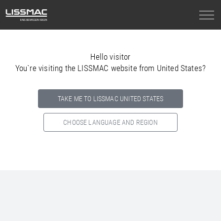
Hello visitor
You`re visiting the LISSMAC website from United States?
TAKE ME TO LISSMAC UNITED STATES
CHOOSE LANGUAGE AND REGION
Select your country below so we can show
you the correct
information for your location.
NORTH AMERICA
SOUTH AMERICA