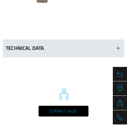
/
Slovenia
EN
/
Spain
EN
ES
/
Sweden
EN
/
Switzerland
EN
DE
FR
IT
/
Turkey
EN
/
Ukraine
EN
/
United Kingdom
EN
TECHNICAL DATA
BKPTRX Segments
Ø in mm
Segments (LxWxH
40 - 50
20 x 3.5 x 10
50 - 60
20 x 3.5 x 10
70 - 80
20 x 3.5 x 10
90 - 110
20 x 3.5 x 10
CONTACT SALES
120 - 140
20 x 3.5 x 10
150 - 180
20 x 3.8 x 10