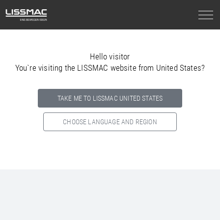
Hello visitor
You`re visiting the LISSMAC website from United States?
TAKE ME TO LISSMAC UNITED STATES
CHOOSE LANGUAGE AND REGION
Select your country below so we can show
you the correct
information for your location.
NORTH AMERICA
SOUTH AMERICA