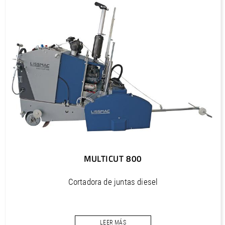
PDF / 0,5 MB
Outils diamantés Premium (FR)
PDF / 1,2 MB
Outils diamantés Professional (FR)
PDF / 1,7 MB
Outils diamantés Trendline (FR)
PDF / 0,5 MB
Utensili diamantati Premium (IT)
PDF / 1,2 MB
Utensili diamantati Professional (IT)
MULTICUT 800
PDF / 1,7 MB
Utensili diamantati Trendline (IT)
Cortadora de juntas diesel
PDF / 0,5 MB
Potencia 44 kW/60 CV
Profundidad de corte máx. 515 mm
LEER MÁS