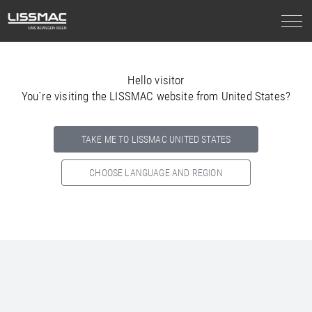
Hello visitor
You`re visiting the LISSMAC website from United States?
TAKE ME TO LISSMAC UNITED STATES
CHOOSE LANGUAGE AND REGION
Select your country below so we can show
you the correct
information for your location.
NORTH AMERICA
SOUTH AMERICA