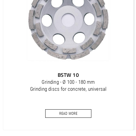
PDF / 1,2 MB
Outils diamantés Professional (FR)
PDF / 1,7 MB
Outils diamantés Trendline (FR)
PDF / 0,5 MB
Utensili diamantati Premium (IT)
PDF / 1,2 MB
Utensili diamantati Professional (IT)
BSTW 10
PDF / 1,7 MB
Grinding - Ø 100 - 180 mm
Utensili diamantati Trendline (IT)
Grinding discs for concrete, universal
PDF / 0,5 MB
READ MORE