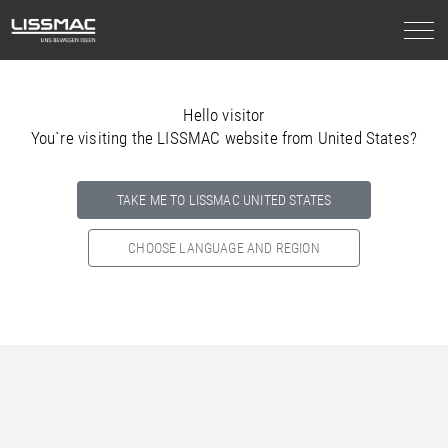
Hello visitor
You`re visiting the LISSMAC website from United States?
TAKE ME TO LISSMAC UNITED STATES
CHOOSE LANGUAGE AND REGION
Select your country below so we can show
you the correct
information for your location.
NORTH AMERICA
SOUTH AMERICA