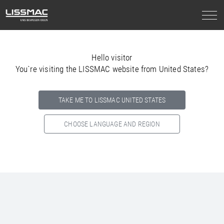
Hello visitor
You`re visiting the LISSMAC website from United States?
TAKE ME TO LISSMAC UNITED STATES
CHOOSE LANGUAGE AND REGION
Select your country below so we can show
you the correct
information for your location.
NORTH AMERICA
SOUTH AMERICA