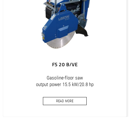
Outils diamantés Professional (FR)
PDF / 1,7 MB
Outils diamantés Trendline (FR)
PDF / 0,5 MB
Utensili diamantati Premium (IT)
PDF / 1,2 MB
Utensili diamantati Professional (IT)
FS 20 B/VE
PDF / 1,7 MB
Utensili diamantati Trendline (IT)
Gasoline-floor saw
PDF / 0,5 MB
output power 15.5 kW/20.8 hp
cutting depth 220 mm
READ MORE