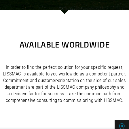
/
/
Saudi Arabia
Hungary
EN
EN
/
/
Singapore
Iceland
EN
EN
/
/
Taiwan
Ireland
EN
EN
/
/
Thailand
Italy
EN
IT
EN
/
/
United Arab Emirates
Kazakhstan
EN
EN
/
/
Uzbekistan
Latvia
EN
EN
AVAILABLE WORLDWIDE
/
/
Liechtenstein
Viet Nam
EN
EN
DE
/
Lithuania
EN
/
Luxembourg
EN
DE
FR
In order to find the perfect solution for your specific request,
/
Malta
EN
LISSMAC is available to you worldwide as a competent partner.
/
Netherlands
EN
NL
Commitment and customer-orientation on the side of our sales
/
Norway
EN
department are part of the LISSMAC company philosophy and
/
Poland
EN
a decisive factor for success. Take the common path from
/
Portugal
EN
ES
comprehensive consulting to commissioning with LISSMAC.
/
Romania
EN
/
Russian Federation
EN
/
Serbia
EN
/
Slovakia
EN