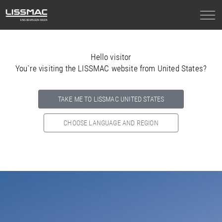
Hello visitor
You`re visiting the LISSMAC website from United States?
TAKE ME TO LISSMAC UNITED STATES
CHOOSE LANGUAGE AND REGION
Select your country below so we can show
you the correct
information for your location.
NORTH AMERICA
SOUTH AMERICA