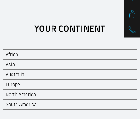
/
Slovenia
EN
/
Spain
EN
ES
/
Sweden
EN
/
Switzerland
EN
DE
FR
IT
YOUR CONTINENT
/
Turkey
EN
/
Ukraine
EN
/
United Kingdom
EN
Africa
Asia
Australia
Europe
North America
South America