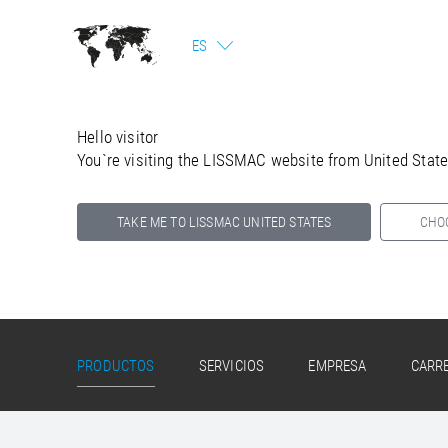
ES
Hello visitor
You`re visiting the LISSMAC website from United Stat
TAKE ME TO LISSMAC UNITED STATES
CHO
Select your country below so we can show
you the correct information for your location.
PRODUCTOS
SERVICIOS
EMPRESA
CARR