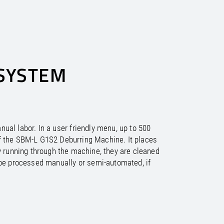
PLANT-ENGINEERING
GENERAL
NOTICIAS
Soluciones individuales para
etición general
la ingeniería de plantas
Ferias y eventos
ASIA
AUSTRALIA
Noticias
SYSTEM
Boletín de noticias
/
land
EN
Industria de la piedra
/
tugal
EN
ES
Máquinas especiales
/
mania
EN
al labor. In a user friendly menu, up to 500
/
sian Federation
EN
of the SBM-L G1S2 Deburring Machine. It places
/
rbia
EN
y running through the machine, they are cleaned
/
vakia
EN
 be processed manually or semi-automated, if
/
venia
EN
/
ain
EN
ES
/
eden
EN
/
tzerland
EN
DE
FR
IT
/
rkey
EN