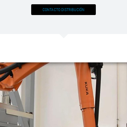
/
Netherlands
EN
NL
Uk
/
Norway
EN
Un
CONTACTO DISTRIBUCIÓN