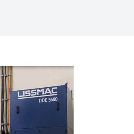
/
raine
EN
/
ited Kingdom
EN