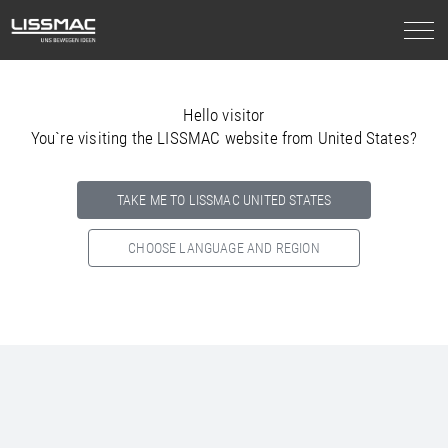
Hello visitor
You`re visiting the LISSMAC website from United States?
TAKE ME TO LISSMAC UNITED STATES
CHOOSE LANGUAGE AND REGION
Select your country below so we can show
you the correct
information for your location.
NORTH AMERICA
SOUTH AMERICA