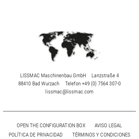
/
Slovenia
EN
/
Spain
EN
ES
/
Sweden
EN
/
Switzerland
EN
DE
FR
IT
/
Turkey
EN
/
Ukraine
EN
/
United Kingdom
EN
LISSMAC Maschinenbau GmbH
Lanzstraße 4
88410 Bad Wurzach
Telefon
+49 (0) 7564 307-0
lissmac@lissmac.com
OPEN THE CONFIGURATION BOX
AVISO LEGAL
POLÍTICA DE PRIVACIDAD
TÉRMINOS Y CONDICIONES