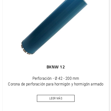
Outils diamantés Premium (FR)
PDF / 1,2 MB
Outils diamantés Professional (FR)
PDF / 1,7 MB
Outils diamantés Trendline (FR)
PDF / 0,5 MB
Utensili diamantati Premium (IT)
PDF / 1,2 MB
Utensili diamantati Professional (IT)
BKNW 12
PDF / 1,7 MB
Utensili diamantati Trendline (IT)
Perforación - Ø 42 - 200 mm
PDF / 0,5 MB
Corona de perforación para hormigón y hormigón armado
con bajo a mediano armado
LEER MÁS