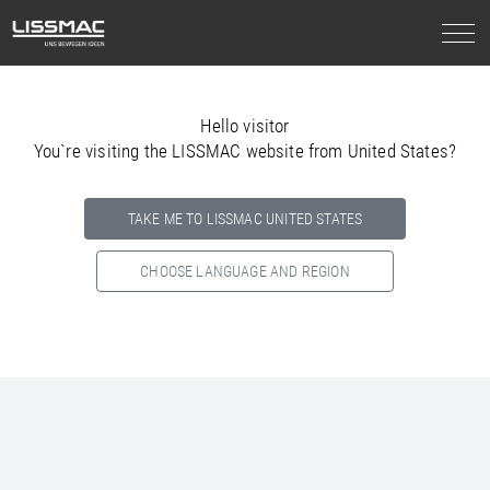
Hello visitor
You`re visiting the LISSMAC website from United States?
TAKE ME TO LISSMAC UNITED STATES
CHOOSE LANGUAGE AND REGION
Select your country below so we can show
you the correct
information for your location.
NORTH AMERICA
SOUTH AMERICA