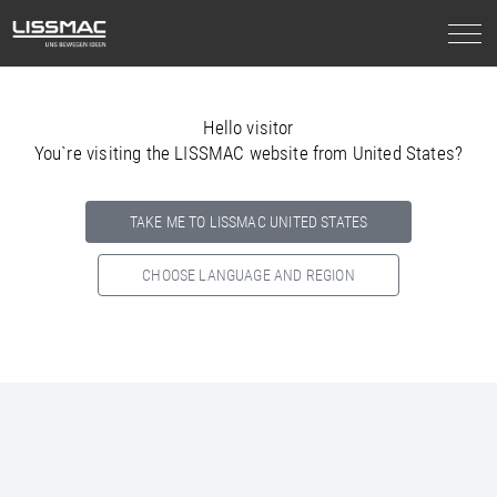
Hello visitor
You`re visiting the LISSMAC website from United States?
TAKE ME TO LISSMAC UNITED STATES
CHOOSE LANGUAGE AND REGION
Select your country below so we can show
you the correct
information for your location.
NORTH AMERICA
SOUTH AMERICA