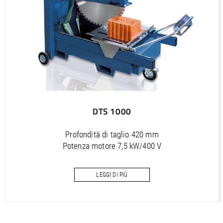
Outils diamantés Professional (FR)
PDF / 1,7 MB
Outils diamantés Trendline (FR)
PDF / 0,5 MB
Utensili diamantati Premium (IT)
PDF / 1,2 MB
Utensili diamantati Professional (IT)
DTS 1000
PDF / 1,7 MB
Utensili diamantati Trendline (IT)
Profondità di taglio 420 mm
PDF / 0,5 MB
Potenza motore 7,5 kW/400 V
Diametro lama max. 1000 mm
LEGGI DI PIÙ